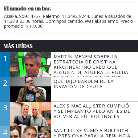
El mundo en un bar.
Asiaka. Soler 4767, Palermo. 11.2492-8244. Lunes a sábados de
11.30 a 23.30 horas. Domingos cerrado. @asiakapalermo. Precio
promedio: $ 17.000.
MÁS LEÍDAS
1
MARTÍN MENEM SOBRE LA
ESTRATEGIA DE CRISTINA
KIRCHNER: "NO CREO QUE
ALGUIEN DE AFUERA LE PUEDA
DECIR A LA JUSTICIA LO QUE
2
QUÉ DIJO BARDEM DE LA
TIENE QUE HACER"
INVASIÓN DE CEUTA
3
ALEXIS MAC ALLISTER CUMPLIÓ
Y SE IMPLANTÓ PELO ANTES DE
VOLVER AL FÚTBOL INGLÉS
4
SANTILLI SE SUMÓ A BULLRICH
Y PRESIONA PARA LA RENUNCIA