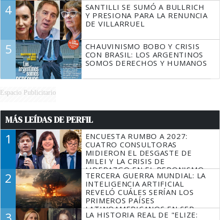
4
SANTILLI SE SUMÓ A BULLRICH
Y PRESIONA PARA LA RENUNCIA
DE VILLARRUEL
5
CHAUVINISMO BOBO Y CRISIS
CON BRASIL: LOS ARGENTINOS
SOMOS DERECHOS Y HUMANOS
Espacio Publicitario
MÁS LEÍDAS DE PERFIL
1
ENCUESTA RUMBO A 2027:
CUATRO CONSULTORAS
MIDIERON EL DESGASTE DE
MILEI Y LA CRISIS DE
LIDERAZGO EN EL PERONISMO
2
TERCERA GUERRA MUNDIAL: LA
INTELIGENCIA ARTIFICIAL
REVELÓ CUÁLES SERÍAN LOS
PRIMEROS PAÍSES
LATINOAMERICANOS EN SER
3
LA HISTORIA REAL DE "ELIZE:
DERROTADOS