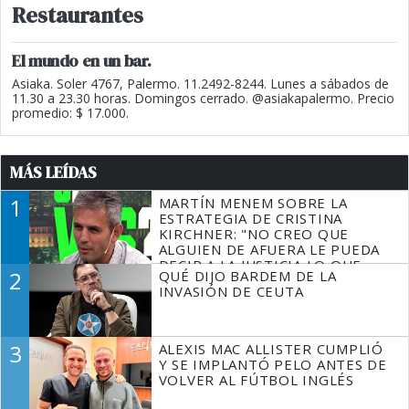
Restaurantes
El mundo en un bar.
Asiaka. Soler 4767, Palermo. 11.2492-8244. Lunes a sábados de
11.30 a 23.30 horas. Domingos cerrado. @asiakapalermo. Precio
promedio: $ 17.000.
MÁS LEÍDAS
1
MARTÍN MENEM SOBRE LA
ESTRATEGIA DE CRISTINA
KIRCHNER: "NO CREO QUE
ALGUIEN DE AFUERA LE PUEDA
DECIR A LA JUSTICIA LO QUE
2
QUÉ DIJO BARDEM DE LA
TIENE QUE HACER"
INVASIÓN DE CEUTA
3
ALEXIS MAC ALLISTER CUMPLIÓ
Y SE IMPLANTÓ PELO ANTES DE
VOLVER AL FÚTBOL INGLÉS