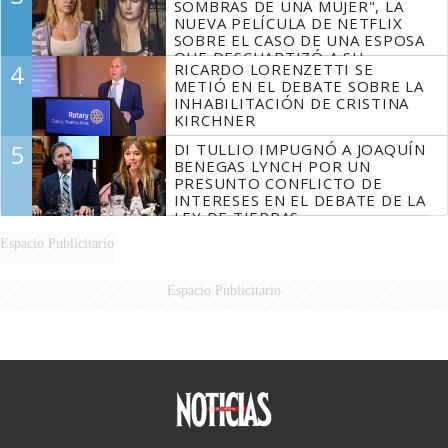
SOMBRAS DE UNA MUJER", LA
NUEVA PELÍCULA DE NETFLIX
SOBRE EL CASO DE UNA ESPOSA
QUE DESCUARTIZÓ A SU
4
RICARDO LORENZETTI SE
MARIDO
METIÓ EN EL DEBATE SOBRE LA
INHABILITACIÓN DE CRISTINA
KIRCHNER
5
DI TULLIO IMPUGNÓ A JOAQUÍN
BENEGAS LYNCH POR UN
PRESUNTO CONFLICTO DE
INTERESES EN EL DEBATE DE LA
LEY DE TIERRAS
Espacio Publicitario
Espacio Publicitario