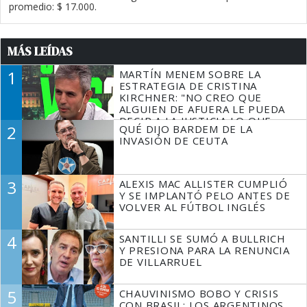
promedio: $ 17.000.
MÁS LEÍDAS
1
MARTÍN MENEM SOBRE LA
ESTRATEGIA DE CRISTINA
KIRCHNER: "NO CREO QUE
ALGUIEN DE AFUERA LE PUEDA
DECIR A LA JUSTICIA LO QUE
2
QUÉ DIJO BARDEM DE LA
TIENE QUE HACER"
INVASIÓN DE CEUTA
3
ALEXIS MAC ALLISTER CUMPLIÓ
Y SE IMPLANTÓ PELO ANTES DE
VOLVER AL FÚTBOL INGLÉS
4
SANTILLI SE SUMÓ A BULLRICH
Y PRESIONA PARA LA RENUNCIA
DE VILLARRUEL
5
CHAUVINISMO BOBO Y CRISIS
CON BRASIL: LOS ARGENTINOS