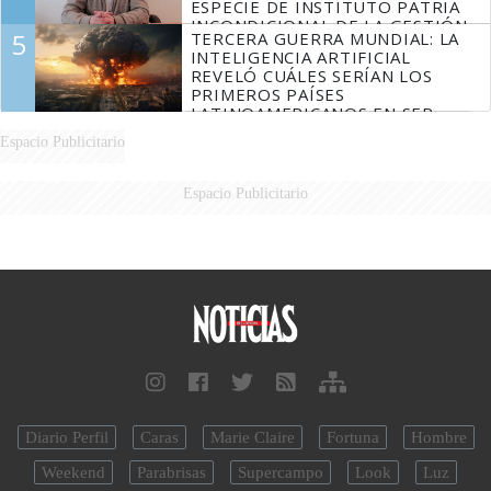
ESPECIE DE INSTITUTO PATRIA
INCONDICIONAL DE LA GESTIÓN
5
TERCERA GUERRA MUNDIAL: LA
DE MILEI"
INTELIGENCIA ARTIFICIAL
REVELÓ CUÁLES SERÍAN LOS
PRIMEROS PAÍSES
LATINOAMERICANOS EN SER
DERROTADOS
Espacio Publicitario
Espacio Publicitario
Diario Perfil
Caras
Marie Claire
Fortuna
Hombre
Weekend
Parabrisas
Supercampo
Look
Luz