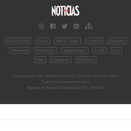
Diario Perfil
Caras
Marie Claire
Fortuna
Hombre
Weekend
Parabrisas
Supercampo
Look
Luz
Mía
Lunateen
BATimes
noticias.perfil.com - Editorial Perfil S.A.
| © Perfil.com 2006-2026 -
Todos los derechos reservados
Registro de Propiedad Intelectual: Nro. 5346433