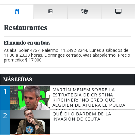
Restaurantes
El mundo en un bar.
Asiaka. Soler 4767, Palermo. 11.2492-8244. Lunes a sábados de
11.30 a 23.30 horas. Domingos cerrado. @asiakapalermo. Precio
promedio: $ 17.000.
MÁS LEÍDAS
1
MARTÍN MENEM SOBRE LA
ESTRATEGIA DE CRISTINA
KIRCHNER: "NO CREO QUE
ALGUIEN DE AFUERA LE PUEDA
DECIR A LA JUSTICIA LO QUE
2
QUÉ DIJO BARDEM DE LA
TIENE QUE HACER"
INVASIÓN DE CEUTA