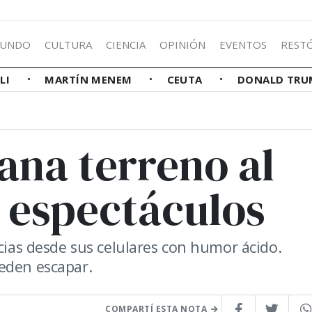
UNDO
CULTURA
CIENCIA
OPINIÓN
EVENTOS
REST
LLI
MARTÍN MENEM
CEUTA
DONALD TRU
ana terreno al
 espectáculos
icias desde sus celulares con humor ácido.
eden escapar.
COMPARTÍ ESTA NOTA