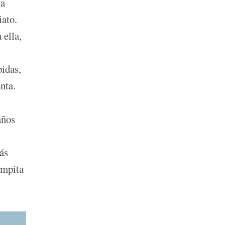
la
iato.
 ella,
pidas,
nta.
años
ás
ampita