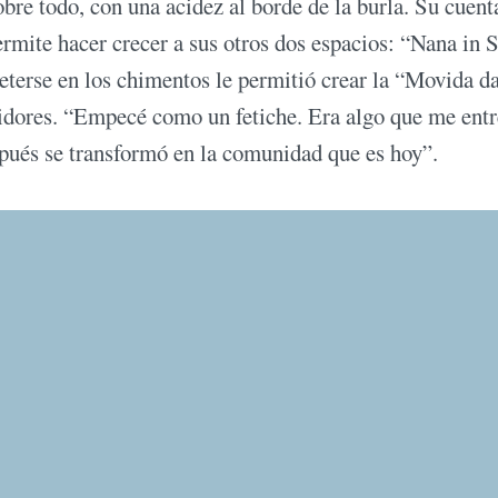
bre todo, con una acidez al borde de la burla. Su cuent
ermite hacer crecer a sus otros dos espacios: “Nana in 
terse en los chimentos le permitió crear la “Movida da
uidores. “Empecé como un fetiche. Era algo que me entr
spués se transformó en la comunidad que es hoy”.