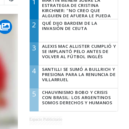
1
MARTÍN MENEM SOBRE LA
ESTRATEGIA DE CRISTINA
KIRCHNER: "NO CREO QUE
ALGUIEN DE AFUERA LE PUEDA
DECIR A LA JUSTICIA LO QUE
2
QUÉ DIJO BARDEM DE LA
TIENE QUE HACER"
INVASIÓN DE CEUTA
3
ALEXIS MAC ALLISTER CUMPLIÓ Y
SE IMPLANTÓ PELO ANTES DE
VOLVER AL FÚTBOL INGLÉS
4
SANTILLI SE SUMÓ A BULLRICH Y
PRESIONA PARA LA RENUNCIA DE
VILLARRUEL
5
CHAUVINISMO BOBO Y CRISIS
CON BRASIL: LOS ARGENTINOS
SOMOS DERECHOS Y HUMANOS
Espacio Publicitario