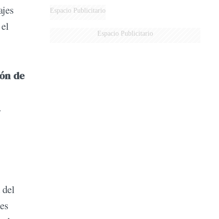
ajes
Espacio Publicitario
 el
Espacio Publicitario
ión de
a
 del
res