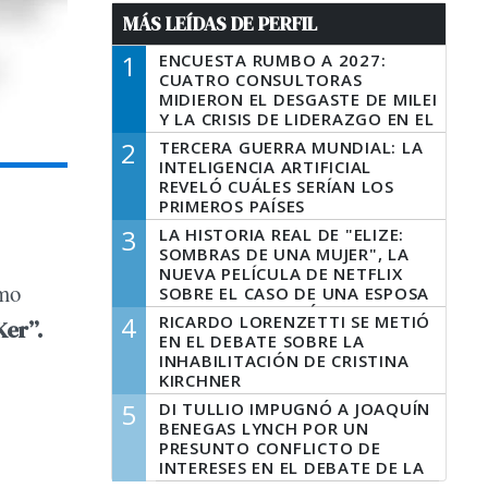
MÁS LEÍDAS DE PERFIL
1
ENCUESTA RUMBO A 2027:
CUATRO CONSULTORAS
MIDIERON EL DESGASTE DE MILEI
Y LA CRISIS DE LIDERAZGO EN EL
PERONISMO
2
TERCERA GUERRA MUNDIAL: LA
INTELIGENCIA ARTIFICIAL
REVELÓ CUÁLES SERÍAN LOS
PRIMEROS PAÍSES
LATINOAMERICANOS EN SER
3
LA HISTORIA REAL DE "ELIZE:
DERROTADOS
SOMBRAS DE UNA MUJER", LA
NUEVA PELÍCULA DE NETFLIX
imo
SOBRE EL CASO DE UNA ESPOSA
QUE DESCUARTIZÓ A SU
4
RICARDO LORENZETTI SE METIÓ
er”.
MARIDO
EN EL DEBATE SOBRE LA
INHABILITACIÓN DE CRISTINA
KIRCHNER
5
DI TULLIO IMPUGNÓ A JOAQUÍN
BENEGAS LYNCH POR UN
PRESUNTO CONFLICTO DE
INTERESES EN EL DEBATE DE LA
LEY DE TIERRAS