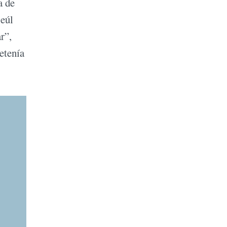
a de
Seúl
r”,
etenía