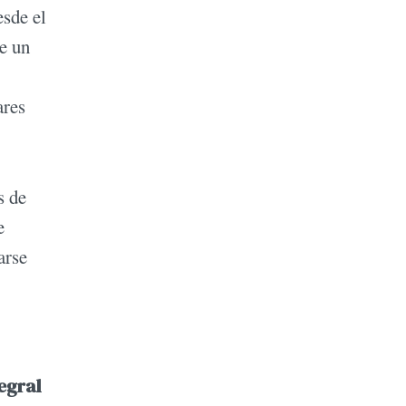
esde el
de un
ares
s de
e
arse
egral