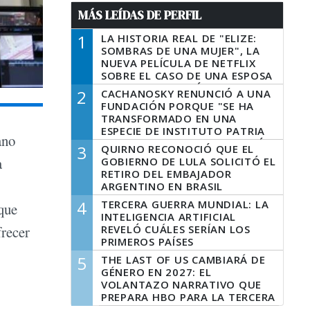
MÁS LEÍDAS DE PERFIL
1
LA HISTORIA REAL DE "ELIZE:
SOMBRAS DE UNA MUJER", LA
NUEVA PELÍCULA DE NETFLIX
SOBRE EL CASO DE UNA ESPOSA
QUE DESCUARTIZÓ A SU
2
CACHANOSKY RENUNCIÓ A UNA
MARIDO
FUNDACIÓN PORQUE "SE HA
TRANSFORMADO EN UNA
ESPECIE DE INSTITUTO PATRIA
ano
INCONDICIONAL DE LA GESTIÓN
3
QUIRNO RECONOCIÓ QUE EL
DE MILEI"
a
GOBIERNO DE LULA SOLICITÓ EL
RETIRO DEL EMBAJADOR
ARGENTINO EN BRASIL
4
TERCERA GUERRA MUNDIAL: LA
que
INTELIGENCIA ARTIFICIAL
REVELÓ CUÁLES SERÍAN LOS
frecer
PRIMEROS PAÍSES
LATINOAMERICANOS EN SER
5
THE LAST OF US CAMBIARÁ DE
DERROTADOS
GÉNERO EN 2027: EL
VOLANTAZO NARRATIVO QUE
PREPARA HBO PARA LA TERCERA
TEMPORADA