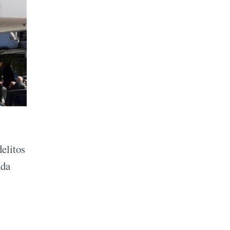
delitos
ada