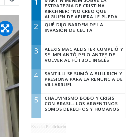
1
MARTÍN MENEM SOBRE LA
ESTRATEGIA DE CRISTINA
KIRCHNER: "NO CREO QUE
ALGUIEN DE AFUERA LE PUEDA
DECIR A LA JUSTICIA LO QUE
2
QUÉ DIJO BARDEM DE LA
TIENE QUE HACER"
INVASIÓN DE CEUTA
3
ALEXIS MAC ALLISTER CUMPLIÓ Y
SE IMPLANTÓ PELO ANTES DE
VOLVER AL FÚTBOL INGLÉS
4
SANTILLI SE SUMÓ A BULLRICH Y
PRESIONA PARA LA RENUNCIA DE
VILLARRUEL
5
CHAUVINISMO BOBO Y CRISIS
CON BRASIL: LOS ARGENTINOS
SOMOS DERECHOS Y HUMANOS
Espacio Publicitario