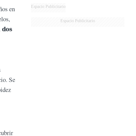
Espacio Publicitario
ños en
elos,
Espacio Publicitario
n dos
s
cio. Se
pidez
cubrir