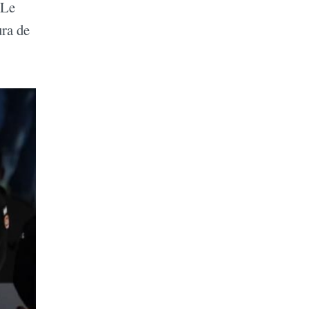
“Le
ura de