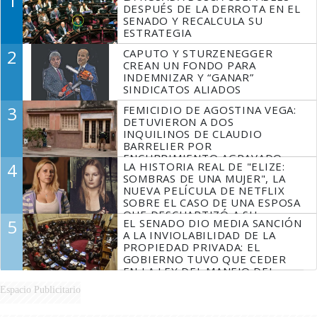
1
DESPUÉS DE LA DERROTA EN EL
SENADO Y RECALCULA SU
ESTRATEGIA
2
CAPUTO Y STURZENEGGER
CREAN UN FONDO PARA
INDEMNIZAR Y “GANAR”
SINDICATOS ALIADOS
3
FEMICIDIO DE AGOSTINA VEGA:
DETUVIERON A DOS
INQUILINOS DE CLAUDIO
BARRELIER POR
ENCUBRIMIENTO AGRAVADO
4
LA HISTORIA REAL DE "ELIZE:
SOMBRAS DE UNA MUJER", LA
NUEVA PELÍCULA DE NETFLIX
SOBRE EL CASO DE UNA ESPOSA
QUE DESCUARTIZÓ A SU
5
EL SENADO DIO MEDIA SANCIÓN
MARIDO
A LA INVIOLABILIDAD DE LA
PROPIEDAD PRIVADA: EL
GOBIERNO TUVO QUE CEDER
EN LA LEY DEL MANEJO DEL
FUEGO
Espacio Publicitario