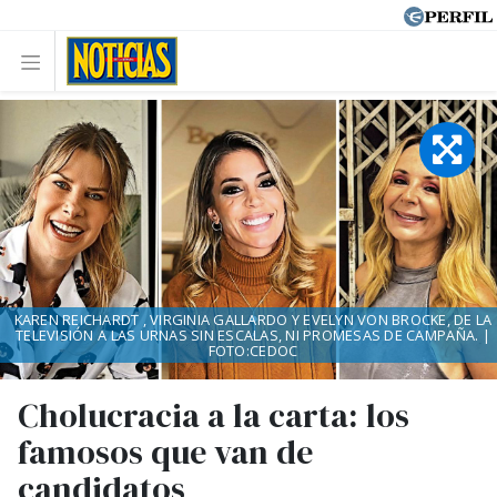
KAREN REICHARDT , VIRGINIA GALLARDO Y EVELYN VON BROCKE, DE LA
TELEVISIÓN A LAS URNAS SIN ESCALAS, NI PROMESAS DE CAMPAÑA. |
FOTO:CEDOC
Cholucracia a la carta: los
famosos que van de
candidatos