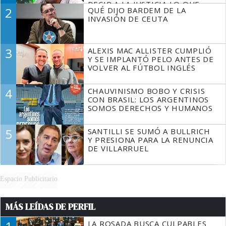
DECIR A LA JUSTICIA LO QUE
2
QUÉ DIJO BARDEM DE LA
TIENE QUE HACER"
INVASIÓN DE CEUTA
3
ALEXIS MAC ALLISTER CUMPLIÓ
Y SE IMPLANTÓ PELO ANTES DE
VOLVER AL FÚTBOL INGLÉS
4
CHAUVINISMO BOBO Y CRISIS
CON BRASIL: LOS ARGENTINOS
SOMOS DERECHOS Y HUMANOS
5
SANTILLI SE SUMÓ A BULLRICH
Y PRESIONA PARA LA RENUNCIA
DE VILLARRUEL
Espacio Publicitario
MÁS LEÍDAS DE PERFIL
LA ROSADA BUSCA CULPABLES