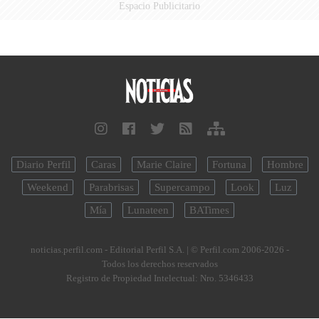
Espacio Publicitario
Diario Perfil
Caras
Marie Claire
Fortuna
Hombre
Weekend
Parabrisas
Supercampo
Look
Luz
Mía
Lunateen
BATimes
noticias.perfil.com - Editorial Perfil S.A.
| © Perfil.com 2006-2026 -
Todos los derechos reservados
Registro de Propiedad Intelectual: Nro. 5346433