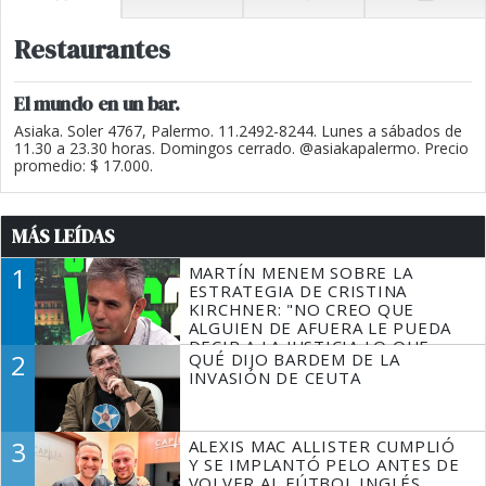
Restaurantes
El mundo en un bar.
Asiaka. Soler 4767, Palermo. 11.2492-8244. Lunes a sábados de
11.30 a 23.30 horas. Domingos cerrado. @asiakapalermo. Precio
promedio: $ 17.000.
MÁS LEÍDAS
1
MARTÍN MENEM SOBRE LA
ESTRATEGIA DE CRISTINA
KIRCHNER: "NO CREO QUE
ALGUIEN DE AFUERA LE PUEDA
DECIR A LA JUSTICIA LO QUE
2
QUÉ DIJO BARDEM DE LA
TIENE QUE HACER"
INVASIÓN DE CEUTA
3
ALEXIS MAC ALLISTER CUMPLIÓ
Y SE IMPLANTÓ PELO ANTES DE
VOLVER AL FÚTBOL INGLÉS