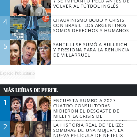
Y SE IMPLANTÓ PELO ANTES DE
VOLVER AL FÚTBOL INGLÉS
4
CHAUVINISMO BOBO Y CRISIS
CON BRASIL: LOS ARGENTINOS
SOMOS DERECHOS Y HUMANOS
5
SANTILLI SE SUMÓ A BULLRICH
Y PRESIONA PARA LA RENUNCIA
DE VILLARRUEL
Espacio Publicitario
MÁS LEÍDAS DE PERFIL
1
ENCUESTA RUMBO A 2027:
CUATRO CONSULTORAS
MIDIERON EL DESGASTE DE
MILEI Y LA CRISIS DE
LIDERAZGO EN EL PERONISMO
2
LA HISTORIA REAL DE "ELIZE:
SOMBRAS DE UNA MUJER", LA
NUEVA PELÍCULA DE NETFLIX