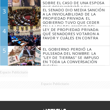
SOBRE EL CASO DE UNA ESPOSA
QUE DESCUARTIZÓ A SU
3
EL SENADO DIO MEDIA SANCIÓN
MARIDO
A LA INVIOLABILIDAD DE LA
PROPIEDAD PRIVADA: EL
GOBIERNO TUVO QUE CEDER
EN LA LEY DEL MANEJO DEL
4
LEY DE PROPIEDAD PRIVADA:
FUEGO
QUÉ SENADORES VOTARON A
FAVOR Y CUÁLES EN CONTRA
5
EL GOBIERNO PERDIÓ LA
PULSEADA DEL NOMBRE: LA
"LEY DE TIERRAS" SE IMPUSO
EN TODA LA CONVERSACIÓN
DIGITAL
Espacio Publicitario
Espacio Publicitario