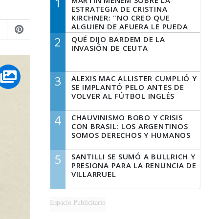
1
MARTÍN MENEM SOBRE LA
ESTRATEGIA DE CRISTINA
KIRCHNER: "NO CREO QUE
ALGUIEN DE AFUERA LE PUEDA
DECIR A LA JUSTICIA LO QUE
2
QUÉ DIJO BARDEM DE LA
TIENE QUE HACER"
INVASIÓN DE CEUTA
3
ALEXIS MAC ALLISTER CUMPLIÓ Y
SE IMPLANTÓ PELO ANTES DE
VOLVER AL FÚTBOL INGLÉS
4
CHAUVINISMO BOBO Y CRISIS
CON BRASIL: LOS ARGENTINOS
SOMOS DERECHOS Y HUMANOS
5
SANTILLI SE SUMÓ A BULLRICH Y
PRESIONA PARA LA RENUNCIA DE
VILLARRUEL
Espacio Publicitario