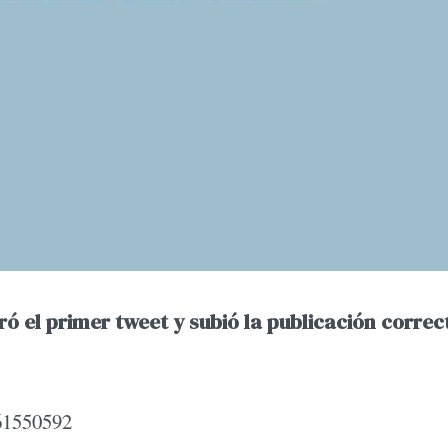
ó el primer tweet y subió la publicación correc
661550592