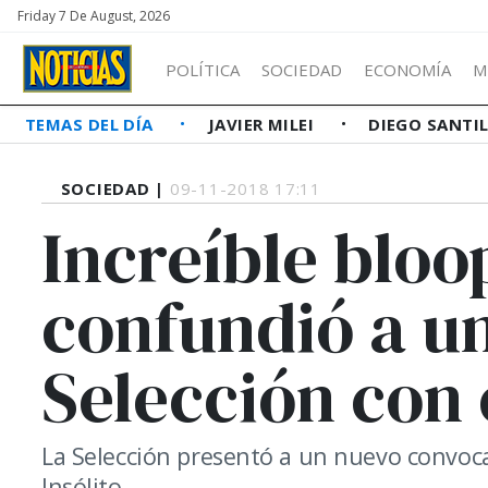
Friday 7 De August, 2026
POLÍTICA
SOCIEDAD
ECONOMÍA
M
TEMAS DEL DÍA
JAVIER MILEI
DIEGO SANTI
SOCIEDAD |
09-11-2018 17:11
Increíble bloo
confundió a un
Selección con 
La Selección presentó a un nuevo convoc
Insólito.