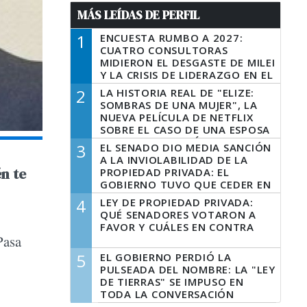
MÁS LEÍDAS DE PERFIL
1
ENCUESTA RUMBO A 2027:
CUATRO CONSULTORAS
MIDIERON EL DESGASTE DE MILEI
Y LA CRISIS DE LIDERAZGO EN EL
PERONISMO
2
LA HISTORIA REAL DE "ELIZE:
SOMBRAS DE UNA MUJER", LA
NUEVA PELÍCULA DE NETFLIX
SOBRE EL CASO DE UNA ESPOSA
QUE DESCUARTIZÓ A SU
3
EL SENADO DIO MEDIA SANCIÓN
MARIDO
A LA INVIOLABILIDAD DE LA
én te
PROPIEDAD PRIVADA: EL
GOBIERNO TUVO QUE CEDER EN
LA LEY DEL MANEJO DEL FUEGO
4
LEY DE PROPIEDAD PRIVADA:
QUÉ SENADORES VOTARON A
FAVOR Y CUÁLES EN CONTRA
Pasa
5
EL GOBIERNO PERDIÓ LA
PULSEADA DEL NOMBRE: LA "LEY
DE TIERRAS" SE IMPUSO EN
TODA LA CONVERSACIÓN
DIGITAL