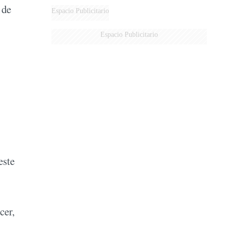
 de
DERROTADOS
Espacio Publicitario
Espacio Publicitario
este
cer,