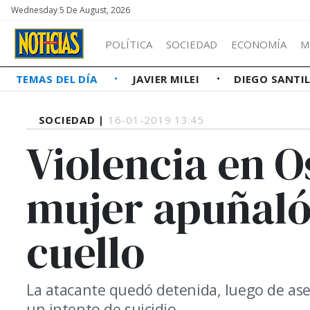
Wednesday 5 De August, 2026
POLÍTICA
SOCIEDAD
ECONOMÍA
M
TEMAS DEL DÍA
JAVIER MILEI
DIEGO SANTI
SOCIEDAD |
16-01-2019 13:45
Violencia en O
mujer apuñaló 
cuello
La atacante quedó detenida, luego de ase
un intento de suicidio.