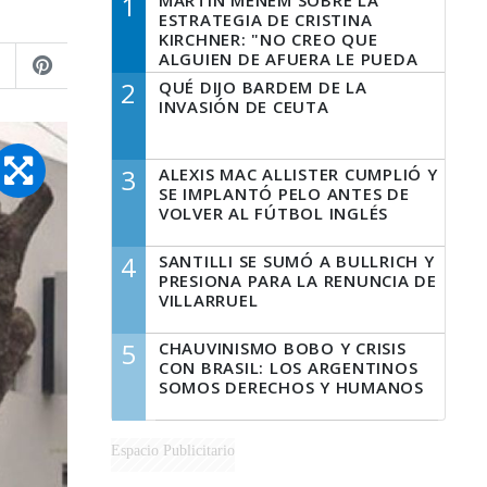
1
MARTÍN MENEM SOBRE LA
ESTRATEGIA DE CRISTINA
KIRCHNER: "NO CREO QUE
ALGUIEN DE AFUERA LE PUEDA
DECIR A LA JUSTICIA LO QUE
2
QUÉ DIJO BARDEM DE LA
TIENE QUE HACER"
INVASIÓN DE CEUTA
3
ALEXIS MAC ALLISTER CUMPLIÓ Y
SE IMPLANTÓ PELO ANTES DE
VOLVER AL FÚTBOL INGLÉS
4
SANTILLI SE SUMÓ A BULLRICH Y
PRESIONA PARA LA RENUNCIA DE
VILLARRUEL
5
CHAUVINISMO BOBO Y CRISIS
CON BRASIL: LOS ARGENTINOS
SOMOS DERECHOS Y HUMANOS
Espacio Publicitario