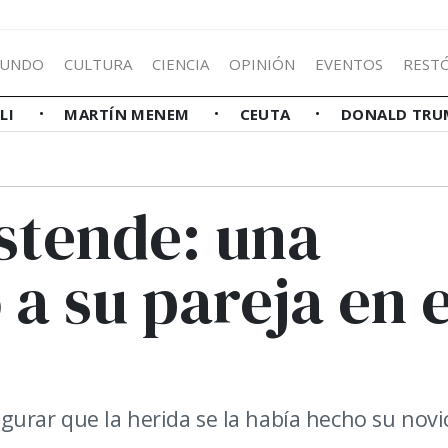
UNDO
CULTURA
CIENCIA
OPINIÓN
EVENTOS
REST
LLI
MARTÍN MENEM
CEUTA
DONALD TRU
stende: una
a su pareja en e
gurar que la herida se la había hecho su novi