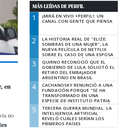
MÁS LEÍDAS DE PERFIL
1
¡MIRÁ EN VIVO +PERFIL!: UN
CANAL CON GENTE QUE PIENSA
2
LA HISTORIA REAL DE "ELIZE:
SOMBRAS DE UNA MUJER", LA
NUEVA PELÍCULA DE NETFLIX
SOBRE EL CASO DE UNA ESPOSA
QUE DESCUARTIZÓ A SU
3
QUIRNO RECONOCIÓ QUE EL
MARIDO
GOBIERNO DE LULA SOLICITÓ EL
RETIRO DEL EMBAJADOR
ARGENTINO EN BRASIL
4
CACHANOSKY RENUNCIÓ A UNA
, en
FUNDACIÓN PORQUE "SE HA
TRANSFORMADO EN UNA
ESPECIE DE INSTITUTO PATRIA
INCONDICIONAL DE LA GESTIÓN
5
TERCERA GUERRA MUNDIAL: LA
DE MILEI"
INTELIGENCIA ARTIFICIAL
vía no
REVELÓ CUÁLES SERÍAN LOS
PRIMEROS PAÍSES
les
LATINOAMERICANOS EN SER