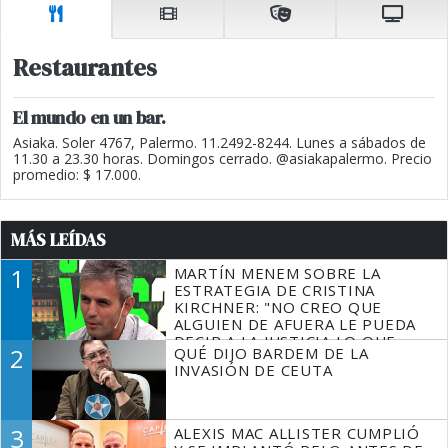
Restaurantes
El mundo en un bar.
Asiaka. Soler 4767, Palermo. 11.2492-8244. Lunes a sábados de
11.30 a 23.30 horas. Domingos cerrado. @asiakapalermo. Precio
promedio: $ 17.000.
MÁS LEÍDAS
1
MARTÍN MENEM SOBRE LA
ESTRATEGIA DE CRISTINA
KIRCHNER: "NO CREO QUE
ALGUIEN DE AFUERA LE PUEDA
DECIR A LA JUSTICIA LO QUE
2
QUÉ DIJO BARDEM DE LA
TIENE QUE HACER"
INVASIÓN DE CEUTA
3
ALEXIS MAC ALLISTER CUMPLIÓ