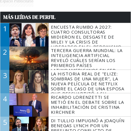
Espacio Publicitario
MÁS LEÍDAS DE PERFIL
1
ENCUESTA RUMBO A 2027:
CUATRO CONSULTORAS
MIDIERON EL DESGASTE DE
MILEI Y LA CRISIS DE
LIDERAZGO EN EL PERONISMO
2
TERCERA GUERRA MUNDIAL: LA
INTELIGENCIA ARTIFICIAL
REVELÓ CUÁLES SERÍAN LOS
PRIMEROS PAÍSES
LATINOAMERICANOS EN SER
3
LA HISTORIA REAL DE "ELIZE:
DERROTADOS
SOMBRAS DE UNA MUJER", LA
NUEVA PELÍCULA DE NETFLIX
SOBRE EL CASO DE UNA ESPOSA
QUE DESCUARTIZÓ A SU
4
RICARDO LORENZETTI SE
MARIDO
METIÓ EN EL DEBATE SOBRE LA
INHABILITACIÓN DE CRISTINA
KIRCHNER
5
DI TULLIO IMPUGNÓ A JOAQUÍN
BENEGAS LYNCH POR UN
PRESUNTO CONFLICTO DE