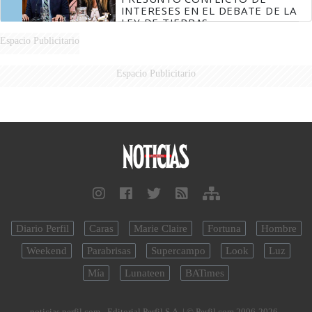
INTERESES EN EL DEBATE DE LA
LEY DE TIERRAS
Espacio Publicitario
Espacio Publicitario
Diario Perfil
Caras
Marie Claire
Fortuna
Hombre
Weekend
Parabrisas
Supercampo
Look
Luz
Mía
Lunateen
BATimes
noticias.perfil.com - Editorial Perfil S.A.
| © Perfil.com 2006-2026 -