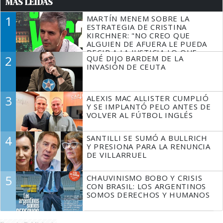
MÁS LEÍDAS
1
MARTÍN MENEM SOBRE LA
ESTRATEGIA DE CRISTINA
KIRCHNER: "NO CREO QUE
ALGUIEN DE AFUERA LE PUEDA
DECIR A LA JUSTICIA LO QUE
2
QUÉ DIJO BARDEM DE LA
TIENE QUE HACER"
INVASIÓN DE CEUTA
3
ALEXIS MAC ALLISTER CUMPLIÓ
Y SE IMPLANTÓ PELO ANTES DE
VOLVER AL FÚTBOL INGLÉS
4
SANTILLI SE SUMÓ A BULLRICH
Y PRESIONA PARA LA RENUNCIA
DE VILLARRUEL
5
CHAUVINISMO BOBO Y CRISIS
CON BRASIL: LOS ARGENTINOS
SOMOS DERECHOS Y HUMANOS