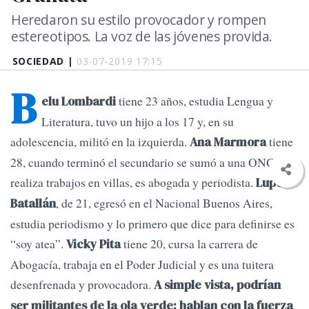
Heredaron su estilo provocador y rompen
estereotipos. La voz de las jóvenes provida.
SOCIEDAD |
03-07-2019 17:15
B
tiene 23 años, estudia Lengua y
elu Lombardi
Literatura, tuvo un hijo a los 17 y, en su
adolescencia, militó en la izquierda.
tiene
Ana Marmora
28, cuando terminó el secundario se sumó a una ONG que
realiza trabajos en villas, es abogada y periodista.
Lupe
, de 21, egresó en el Nacional Buenos Aires,
Batallán
estudia periodismo y lo primero que dice para definirse es
“soy atea”.
tiene 20, cursa la carrera de
Vicky Pita
Abogacía, trabaja en el Poder Judicial y es una tuitera
desenfrenada y provocadora.
A simple vista, podrían
ser militantes de la ola verde: hablan con la fuerza