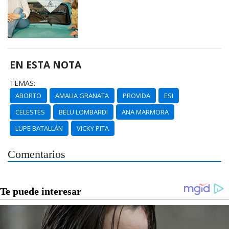
EN ESTA NOTA
TEMAS:
ABORTO
AMALIA GRANATA
PROVIDA
ESI
CELESTES
BELU LOMBARDI
ANA MARMORA
LUPE BATALLÁN
VICKY PITA
Comentarios