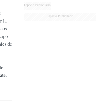
Espacio Publicitario
s
Espacio Publicitario
r la
icos
cipó
ales de
de
ate.