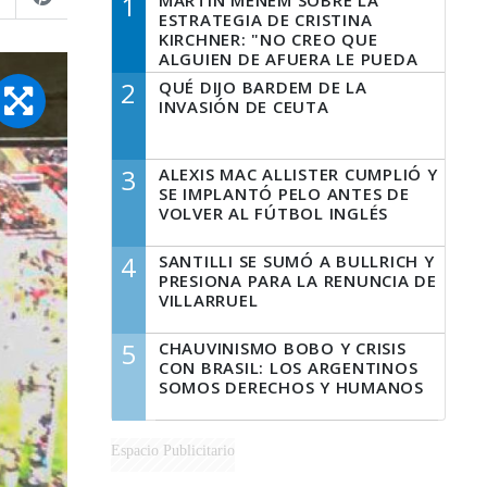
1
MARTÍN MENEM SOBRE LA
ESTRATEGIA DE CRISTINA
KIRCHNER: "NO CREO QUE
ALGUIEN DE AFUERA LE PUEDA
DECIR A LA JUSTICIA LO QUE
2
QUÉ DIJO BARDEM DE LA
TIENE QUE HACER"
INVASIÓN DE CEUTA
3
ALEXIS MAC ALLISTER CUMPLIÓ Y
SE IMPLANTÓ PELO ANTES DE
VOLVER AL FÚTBOL INGLÉS
4
SANTILLI SE SUMÓ A BULLRICH Y
PRESIONA PARA LA RENUNCIA DE
VILLARRUEL
5
CHAUVINISMO BOBO Y CRISIS
CON BRASIL: LOS ARGENTINOS
SOMOS DERECHOS Y HUMANOS
Espacio Publicitario