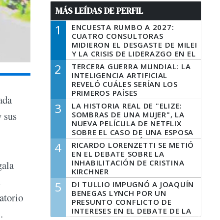
MÁS LEÍDAS DE PERFIL
1
ENCUESTA RUMBO A 2027:
CUATRO CONSULTORAS
MIDIERON EL DESGASTE DE MILEI
Y LA CRISIS DE LIDERAZGO EN EL
PERONISMO
2
TERCERA GUERRA MUNDIAL: LA
INTELIGENCIA ARTIFICIAL
REVELÓ CUÁLES SERÍAN LOS
PRIMEROS PAÍSES
ada
LATINOAMERICANOS EN SER
3
LA HISTORIA REAL DE "ELIZE:
DERROTADOS
y sus
SOMBRAS DE UNA MUJER", LA
NUEVA PELÍCULA DE NETFLIX
SOBRE EL CASO DE UNA ESPOSA
QUE DESCUARTIZÓ A SU
4
RICARDO LORENZETTI SE METIÓ
MARIDO
EN EL DEBATE SOBRE LA
INHABILITACIÓN DE CRISTINA
gala
KIRCHNER
l
5
DI TULLIO IMPUGNÓ A JOAQUÍN
BENEGAS LYNCH POR UN
atorio
PRESUNTO CONFLICTO DE
INTERESES EN EL DEBATE DE LA
.
LEY DE TIERRAS