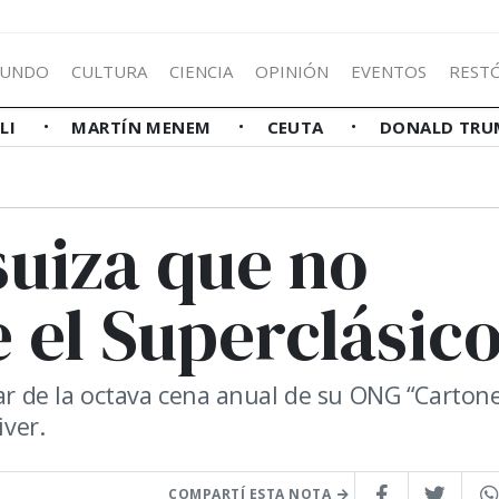
UNDO
CULTURA
CIENCIA
OPINIÓN
EVENTOS
REST
LLI
MARTÍN MENEM
CEUTA
DONALD TRU
suiza que no
 el Superclásic
par de la octava cena anual de su ONG “Carton
iver.
COMPARTÍ ESTA NOTA