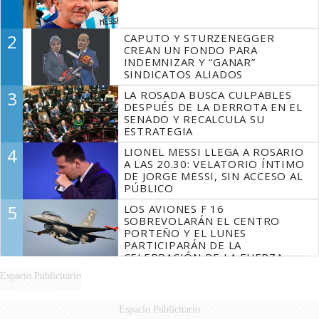
2
CAPUTO Y STURZENEGGER
CREAN UN FONDO PARA
INDEMNIZAR Y “GANAR”
SINDICATOS ALIADOS
3
LA ROSADA BUSCA CULPABLES
DESPUÉS DE LA DERROTA EN EL
SENADO Y RECALCULA SU
ESTRATEGIA
4
LIONEL MESSI LLEGA A ROSARIO
A LAS 20.30: VELATORIO ÍNTIMO
DE JORGE MESSI, SIN ACCESO AL
PÚBLICO
5
LOS AVIONES F 16
SOBREVOLARÁN EL CENTRO
PORTEÑO Y EL LUNES
PARTICIPARÁN DE LA
CELEBRACIÓN DE LA FUERZA
AÉREA
Espacio Publicitario
Espacio Publicitario