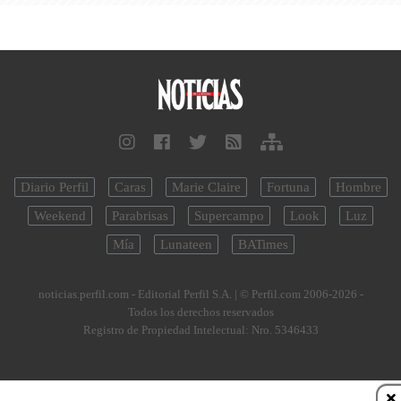
Diario Perfil
Caras
Marie Claire
Fortuna
Hombre
Weekend
Parabrisas
Supercampo
Look
Luz
Mía
Lunateen
BATimes
noticias.perfil.com - Editorial Perfil S.A.
| © Perfil.com 2006-2026 -
Todos los derechos reservados
Registro de Propiedad Intelectual: Nro. 5346433