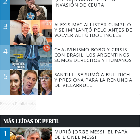
2
TIENE QUE HACER"
INVASIÓN DE CEUTA
3
ALEXIS MAC ALLISTER CUMPLIÓ
Y SE IMPLANTÓ PELO ANTES DE
VOLVER AL FÚTBOL INGLÉS
4
CHAUVINISMO BOBO Y CRISIS
CON BRASIL: LOS ARGENTINOS
SOMOS DERECHOS Y HUMANOS
5
SANTILLI SE SUMÓ A BULLRICH
Y PRESIONA PARA LA RENUNCIA
DE VILLARRUEL
Espacio Publicitario
MÁS LEÍDAS DE PERFIL
1
MURIÓ JORGE MESSI, EL PAPÁ
DE LIONEL MESSI