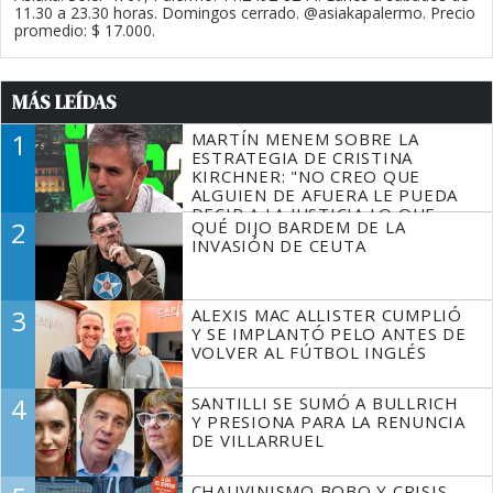
11.30 a 23.30 horas. Domingos cerrado. @asiakapalermo. Precio
promedio: $ 17.000.
MÁS LEÍDAS
1
MARTÍN MENEM SOBRE LA
ESTRATEGIA DE CRISTINA
KIRCHNER: "NO CREO QUE
ALGUIEN DE AFUERA LE PUEDA
DECIR A LA JUSTICIA LO QUE
2
QUÉ DIJO BARDEM DE LA
TIENE QUE HACER"
INVASIÓN DE CEUTA
3
ALEXIS MAC ALLISTER CUMPLIÓ
Y SE IMPLANTÓ PELO ANTES DE
VOLVER AL FÚTBOL INGLÉS
4
SANTILLI SE SUMÓ A BULLRICH
Y PRESIONA PARA LA RENUNCIA
DE VILLARRUEL
CHAUVINISMO BOBO Y CRISIS