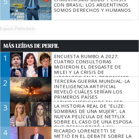
5
CON BRASIL: LOS ARGENTINOS
SOMOS DERECHOS Y HUMANOS
Espacio Publicitario
MÁS LEÍDAS DE PERFIL
1
ENCUESTA RUMBO A 2027:
CUATRO CONSULTORAS
MIDIERON EL DESGASTE DE
MILEI Y LA CRISIS DE
LIDERAZGO EN EL PERONISMO
2
TERCERA GUERRA MUNDIAL: LA
INTELIGENCIA ARTIFICIAL
REVELÓ CUÁLES SERÍAN LOS
PRIMEROS PAÍSES
LATINOAMERICANOS EN SER
3
LA HISTORIA REAL DE "ELIZE:
DERROTADOS
SOMBRAS DE UNA MUJER", LA
NUEVA PELÍCULA DE NETFLIX
SOBRE EL CASO DE UNA ESPOSA
QUE DESCUARTIZÓ A SU
4
RICARDO LORENZETTI SE
MARIDO
METIÓ EN EL DEBATE SOBRE LA