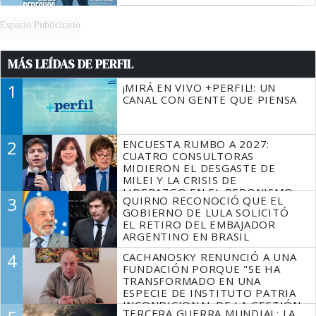
Espacio Publicitario
MÁS LEÍDAS DE PERFIL
1
¡MIRÁ EN VIVO +PERFIL!: UN
CANAL CON GENTE QUE PIENSA
2
ENCUESTA RUMBO A 2027:
CUATRO CONSULTORAS
MIDIERON EL DESGASTE DE
MILEI Y LA CRISIS DE
LIDERAZGO EN EL PERONISMO
3
QUIRNO RECONOCIÓ QUE EL
GOBIERNO DE LULA SOLICITÓ
EL RETIRO DEL EMBAJADOR
ARGENTINO EN BRASIL
4
CACHANOSKY RENUNCIÓ A UNA
FUNDACIÓN PORQUE "SE HA
TRANSFORMADO EN UNA
ESPECIE DE INSTITUTO PATRIA
INCONDICIONAL DE LA GESTIÓN
TERCERA GUERRA MUNDIAL: LA