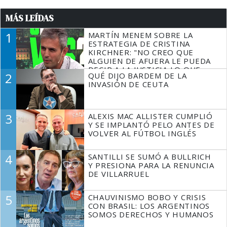
MÁS LEÍDAS
1
MARTÍN MENEM SOBRE LA
ESTRATEGIA DE CRISTINA
KIRCHNER: "NO CREO QUE
ALGUIEN DE AFUERA LE PUEDA
DECIR A LA JUSTICIA LO QUE
2
QUÉ DIJO BARDEM DE LA
TIENE QUE HACER"
INVASIÓN DE CEUTA
3
ALEXIS MAC ALLISTER CUMPLIÓ
Y SE IMPLANTÓ PELO ANTES DE
VOLVER AL FÚTBOL INGLÉS
4
SANTILLI SE SUMÓ A BULLRICH
Y PRESIONA PARA LA RENUNCIA
DE VILLARRUEL
5
CHAUVINISMO BOBO Y CRISIS
CON BRASIL: LOS ARGENTINOS
SOMOS DERECHOS Y HUMANOS