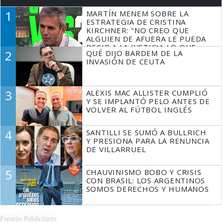
1
MARTÍN MENEM SOBRE LA
ESTRATEGIA DE CRISTINA
KIRCHNER: "NO CREO QUE
ALGUIEN DE AFUERA LE PUEDA
DECIR A LA JUSTICIA LO QUE
2
QUÉ DIJO BARDEM DE LA
TIENE QUE HACER"
INVASIÓN DE CEUTA
3
ALEXIS MAC ALLISTER CUMPLIÓ
Y SE IMPLANTÓ PELO ANTES DE
VOLVER AL FÚTBOL INGLÉS
4
SANTILLI SE SUMÓ A BULLRICH
Y PRESIONA PARA LA RENUNCIA
DE VILLARRUEL
5
CHAUVINISMO BOBO Y CRISIS
CON BRASIL: LOS ARGENTINOS
SOMOS DERECHOS Y HUMANOS
Espacio Publicitario