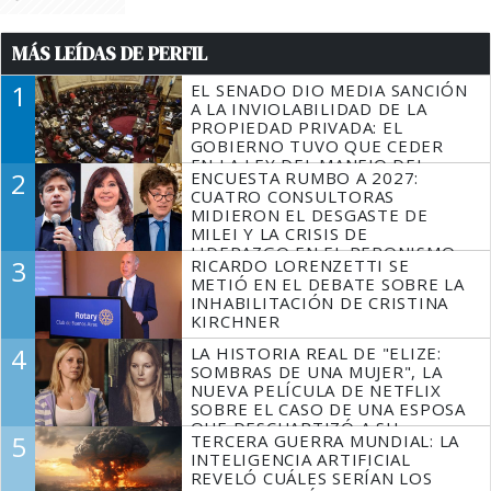
MÁS LEÍDAS DE PERFIL
1
EL SENADO DIO MEDIA SANCIÓN
A LA INVIOLABILIDAD DE LA
PROPIEDAD PRIVADA: EL
GOBIERNO TUVO QUE CEDER
EN LA LEY DEL MANEJO DEL
2
ENCUESTA RUMBO A 2027:
FUEGO
CUATRO CONSULTORAS
MIDIERON EL DESGASTE DE
MILEI Y LA CRISIS DE
LIDERAZGO EN EL PERONISMO
3
RICARDO LORENZETTI SE
METIÓ EN EL DEBATE SOBRE LA
INHABILITACIÓN DE CRISTINA
KIRCHNER
4
LA HISTORIA REAL DE "ELIZE:
SOMBRAS DE UNA MUJER", LA
NUEVA PELÍCULA DE NETFLIX
SOBRE EL CASO DE UNA ESPOSA
QUE DESCUARTIZÓ A SU
5
TERCERA GUERRA MUNDIAL: LA
MARIDO
INTELIGENCIA ARTIFICIAL
REVELÓ CUÁLES SERÍAN LOS