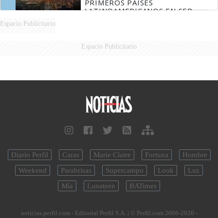
PRIMEROS PAÍSES
LATINOAMERICANOS EN SER
DERROTADOS
Espacio Publicitario
Espacio Publicitario
Diario Perfil
Caras
Marie Claire
Fortuna
Hombre
Weekend
Parabrisas
Supercampo
Look
Luz
Mía
Lunateen
BATimes
noticias.perfil.com - Editorial Perfil S.A.
| © Perfil.com 2006-2026 -