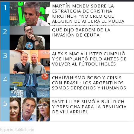
1
MARTÍN MENEM SOBRE LA
ESTRATEGIA DE CRISTINA
KIRCHNER: "NO CREO QUE
ALGUIEN DE AFUERA LE PUEDA
DECIR A LA JUSTICIA LO QUE
2
QUÉ DIJO BARDEM DE LA
TIENE QUE HACER"
INVASIÓN DE CEUTA
3
ALEXIS MAC ALLISTER CUMPLIÓ
Y SE IMPLANTÓ PELO ANTES DE
VOLVER AL FÚTBOL INGLÉS
4
CHAUVINISMO BOBO Y CRISIS
CON BRASIL: LOS ARGENTINOS
SOMOS DERECHOS Y HUMANOS
5
SANTILLI SE SUMÓ A BULLRICH
Y PRESIONA PARA LA RENUNCIA
DE VILLARRUEL
Espacio Publicitario