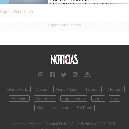
CELEBRACIÓN DE LA FUERZA
AÉREA
Espacio Publicitario
Espacio Publicitario
Diario Perfil
Caras
Marie Claire
Fortuna
Hombre
Weekend
Parabrisas
Supercampo
Look
Luz
Mía
Lunateen
BATimes
noticias.perfil.com - Editorial Perfil S.A.
| © Perfil.com 2006-2026 -