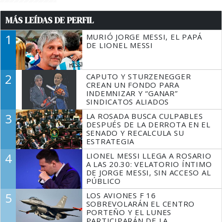
MÁS LEÍDAS DE PERFIL
1
MURIÓ JORGE MESSI, EL PAPÁ
DE LIONEL MESSI
2
CAPUTO Y STURZENEGGER
CREAN UN FONDO PARA
INDEMNIZAR Y “GANAR”
SINDICATOS ALIADOS
3
LA ROSADA BUSCA CULPABLES
DESPUÉS DE LA DERROTA EN EL
SENADO Y RECALCULA SU
ESTRATEGIA
4
LIONEL MESSI LLEGA A ROSARIO
A LAS 20.30: VELATORIO ÍNTIMO
DE JORGE MESSI, SIN ACCESO AL
PÚBLICO
5
LOS AVIONES F 16
SOBREVOLARÁN EL CENTRO
PORTEÑO Y EL LUNES
PARTICIPARÁN DE LA