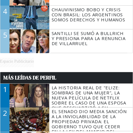
4
CHAUVINISMO BOBO Y CRISIS
CON BRASIL: LOS ARGENTINOS
SOMOS DERECHOS Y HUMANOS
5
SANTILLI SE SUMÓ A BULLRICH
Y PRESIONA PARA LA RENUNCIA
DE VILLARRUEL
Espacio Publicitario
MÁS LEÍDAS DE PERFIL
1
LA HISTORIA REAL DE "ELIZE:
SOMBRAS DE UNA MUJER", LA
NUEVA PELÍCULA DE NETFLIX
SOBRE EL CASO DE UNA ESPOSA
QUE DESCUARTIZÓ A SU
2
EL SENADO DIO MEDIA SANCIÓN
MARIDO
A LA INVIOLABILIDAD DE LA
PROPIEDAD PRIVADA: EL
GOBIERNO TUVO QUE CEDER
EN LA LEY DEL MANEJO DEL