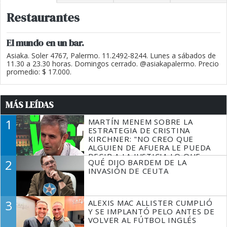
Restaurantes
El mundo en un bar.
Asiaka. Soler 4767, Palermo. 11.2492-8244. Lunes a sábados de
11.30 a 23.30 horas. Domingos cerrado. @asiakapalermo. Precio
promedio: $ 17.000.
MÁS LEÍDAS
1
MARTÍN MENEM SOBRE LA
ESTRATEGIA DE CRISTINA
KIRCHNER: "NO CREO QUE
ALGUIEN DE AFUERA LE PUEDA
DECIR A LA JUSTICIA LO QUE
2
QUÉ DIJO BARDEM DE LA
TIENE QUE HACER"
INVASIÓN DE CEUTA
3
ALEXIS MAC ALLISTER CUMPLIÓ
Y SE IMPLANTÓ PELO ANTES DE
VOLVER AL FÚTBOL INGLÉS