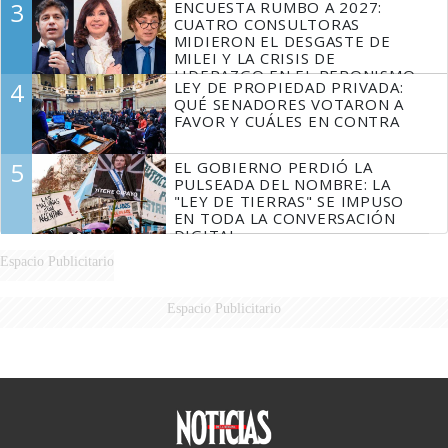
3
ENCUESTA RUMBO A 2027:
FUEGO
CUATRO CONSULTORAS
MIDIERON EL DESGASTE DE
MILEI Y LA CRISIS DE
LIDERAZGO EN EL PERONISMO
4
LEY DE PROPIEDAD PRIVADA:
QUÉ SENADORES VOTARON A
FAVOR Y CUÁLES EN CONTRA
5
EL GOBIERNO PERDIÓ LA
PULSEADA DEL NOMBRE: LA
"LEY DE TIERRAS" SE IMPUSO
EN TODA LA CONVERSACIÓN
DIGITAL
Espacio Publicitario
Espacio Publicitario