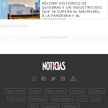
5
RÉCORD HISTÓRICO DE
QUIEBRAS Y UN INDUSTRICIDIO
QUE YA SUPERA AL MACRISMO,
A LA PANDEMIA Y AL
MENEMISMO
Espacio Publicitario
Espacio Publicitario
Diario Perfil
Caras
Marie Claire
Fortuna
Hombre
Weekend
Parabrisas
Supercampo
Look
Luz
Mía
Lunateen
BATimes