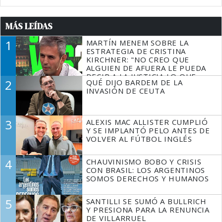
MÁS LEÍDAS
1
MARTÍN MENEM SOBRE LA
ESTRATEGIA DE CRISTINA
KIRCHNER: "NO CREO QUE
ALGUIEN DE AFUERA LE PUEDA
DECIR A LA JUSTICIA LO QUE
2
QUÉ DIJO BARDEM DE LA
TIENE QUE HACER"
INVASIÓN DE CEUTA
3
ALEXIS MAC ALLISTER CUMPLIÓ
Y SE IMPLANTÓ PELO ANTES DE
VOLVER AL FÚTBOL INGLÉS
4
CHAUVINISMO BOBO Y CRISIS
CON BRASIL: LOS ARGENTINOS
SOMOS DERECHOS Y HUMANOS
5
SANTILLI SE SUMÓ A BULLRICH
Y PRESIONA PARA LA RENUNCIA
DE VILLARRUEL