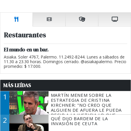
Restaurantes
El mundo en un bar.
Asiaka. Soler 4767, Palermo. 11.2492-8244. Lunes a sábados de
11.30 a 23.30 horas. Domingos cerrado. @asiakapalermo. Precio
promedio: $ 17.000.
MÁS LEÍDAS
1
MARTÍN MENEM SOBRE LA
ESTRATEGIA DE CRISTINA
KIRCHNER: "NO CREO QUE
ALGUIEN DE AFUERA LE PUEDA
DECIR A LA JUSTICIA LO QUE
2
QUÉ DIJO BARDEM DE LA
TIENE QUE HACER"
INVASIÓN DE CEUTA