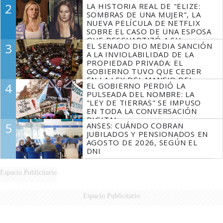
2
LA HISTORIA REAL DE "ELIZE:
SOMBRAS DE UNA MUJER", LA
NUEVA PELÍCULA DE NETFLIX
SOBRE EL CASO DE UNA ESPOSA
QUE DESCUARTIZÓ A SU
3
EL SENADO DIO MEDIA SANCIÓN
MARIDO
A LA INVIOLABILIDAD DE LA
PROPIEDAD PRIVADA: EL
GOBIERNO TUVO QUE CEDER
EN LA LEY DEL MANEJO DEL
4
EL GOBIERNO PERDIÓ LA
FUEGO
PULSEADA DEL NOMBRE: LA
"LEY DE TIERRAS" SE IMPUSO
EN TODA LA CONVERSACIÓN
DIGITAL
5
ANSES: CUÁNDO COBRAN
JUBILADOS Y PENSIONADOS EN
AGOSTO DE 2026, SEGÚN EL
DNI
Espacio Publicitario
Espacio Publicitario