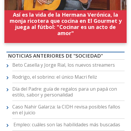
Así es la vida de la Hermana Verónica, la
monja ricotera que cocina en El Gourmet y
juega al fútbol: "Cocinar es un acto de
amor"
NOTICIAS ANTERIORES DE "SOCIEDAD"
Beto Casella y Jorge Rial, los nuevos streamers
Rodrigo, el sobrino: el único Macri feliz
Día del Padre: guía de regalos para un papá con
estilo, sabor y personalidad
Caso Nahir Galarza: la CIDH revisa posibles fallos
en el juicio
Empleo: cuáles son las habilidades más buscadas