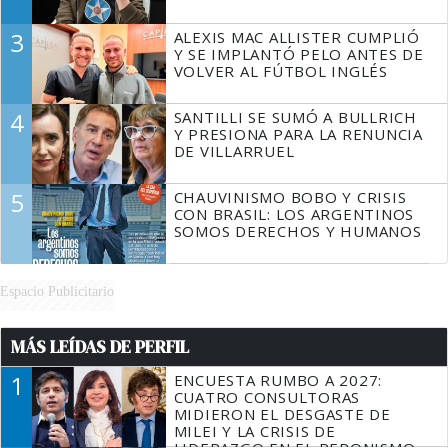
3
ALEXIS MAC ALLISTER CUMPLIÓ
Y SE IMPLANTÓ PELO ANTES DE
VOLVER AL FÚTBOL INGLÉS
4
SANTILLI SE SUMÓ A BULLRICH
Y PRESIONA PARA LA RENUNCIA
DE VILLARRUEL
5
CHAUVINISMO BOBO Y CRISIS
CON BRASIL: LOS ARGENTINOS
SOMOS DERECHOS Y HUMANOS
Espacio Publicitario
MÁS LEÍDAS DE PERFIL
1
ENCUESTA RUMBO A 2027:
CUATRO CONSULTORAS
MIDIERON EL DESGASTE DE
MILEI Y LA CRISIS DE
LIDERAZGO EN EL PERONISMO