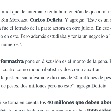
infiel que de antemano tenía la intención de que a mí 
os Sin Mordaza,
Carlos Delicia
. Y agrega: “Este es un 
a
fue el letrado de la parte actora en otro juicio. En ese 
mo en este. Pero además estudiaba y tenía un negocio a l
os números”.
nformativa
pone en discusión es el monto de la pena. 
os, cuatro como monotributista y dos como auxiliar
la justicia santafesina le dio más de 30 millones de pes
 de pesos, dos millones pero no esto”, agrega Delicia.
si se toma en cuenta los
40 millones que deben abo
as,
lo que calcularon los jueces equivale a
1000 salar