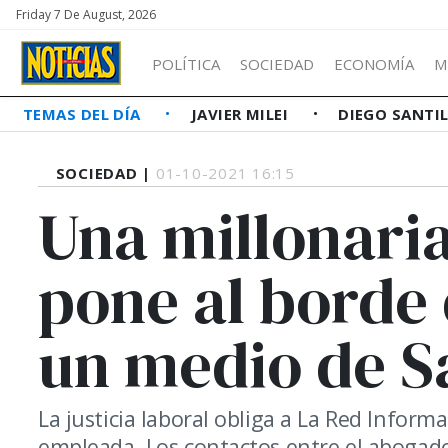
Friday 7 De August, 2026
POLÍTICA
SOCIEDAD
ECONOMÍA
M
TEMAS DEL DÍA
JAVIER MILEI
DIEGO SANTI
SOCIEDAD |
01-10-2021 16:15
Una millonari
pone al borde 
un medio de S
La justicia laboral obliga a La Red Infor
empleada. Los contactos entre el abogad