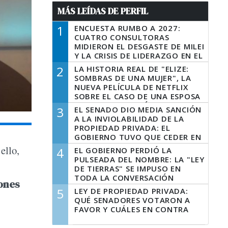
MÁS LEÍDAS DE PERFIL
1
ENCUESTA RUMBO A 2027:
CUATRO CONSULTORAS
MIDIERON EL DESGASTE DE MILEI
Y LA CRISIS DE LIDERAZGO EN EL
PERONISMO
2
LA HISTORIA REAL DE "ELIZE:
SOMBRAS DE UNA MUJER", LA
NUEVA PELÍCULA DE NETFLIX
SOBRE EL CASO DE UNA ESPOSA
QUE DESCUARTIZÓ A SU
3
EL SENADO DIO MEDIA SANCIÓN
MARIDO
A LA INVIOLABILIDAD DE LA
PROPIEDAD PRIVADA: EL
GOBIERNO TUVO QUE CEDER EN
LA LEY DEL MANEJO DEL FUEGO
ello,
4
EL GOBIERNO PERDIÓ LA
PULSEADA DEL NOMBRE: LA "LEY
DE TIERRAS" SE IMPUSO EN
TODA LA CONVERSACIÓN
ones
DIGITAL
5
LEY DE PROPIEDAD PRIVADA:
QUÉ SENADORES VOTARON A
FAVOR Y CUÁLES EN CONTRA