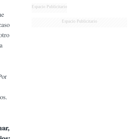
Espacio Publicitario
me
Espacio Publicitario
caso
otro
a
Por
os.
nar,
ios: