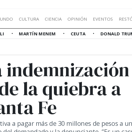
UNDO
CULTURA
CIENCIA
OPINIÓN
EVENTOS
REST
LLI
MARTÍN MENEM
CEUTA
DONALD TRU
a indemnización
de la quiebra a
anta Fe
mativa a pagar más de 30 millones de pesos a u
o del demandado y la denunciante. “Es un cas