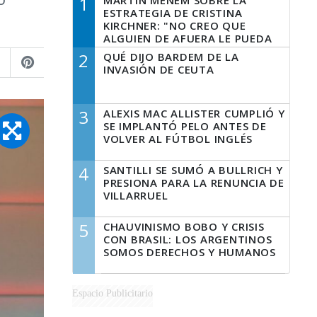
1
MARTÍN MENEM SOBRE LA
ESTRATEGIA DE CRISTINA
KIRCHNER: "NO CREO QUE
ALGUIEN DE AFUERA LE PUEDA
DECIR A LA JUSTICIA LO QUE
2
QUÉ DIJO BARDEM DE LA
TIENE QUE HACER"
INVASIÓN DE CEUTA
3
ALEXIS MAC ALLISTER CUMPLIÓ Y
SE IMPLANTÓ PELO ANTES DE
VOLVER AL FÚTBOL INGLÉS
4
SANTILLI SE SUMÓ A BULLRICH Y
PRESIONA PARA LA RENUNCIA DE
VILLARRUEL
5
CHAUVINISMO BOBO Y CRISIS
CON BRASIL: LOS ARGENTINOS
SOMOS DERECHOS Y HUMANOS
Espacio Publicitario