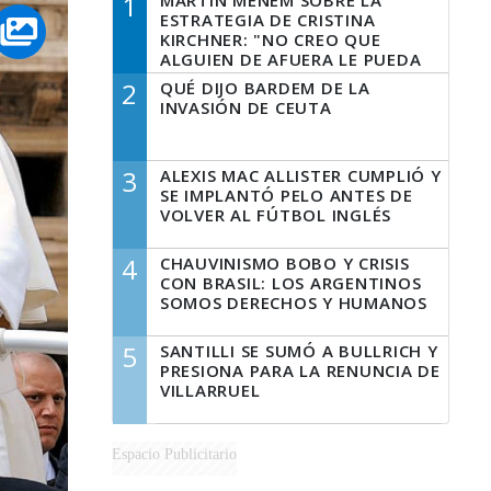
1
MARTÍN MENEM SOBRE LA
ESTRATEGIA DE CRISTINA
KIRCHNER: "NO CREO QUE
ALGUIEN DE AFUERA LE PUEDA
DECIR A LA JUSTICIA LO QUE
2
QUÉ DIJO BARDEM DE LA
TIENE QUE HACER"
INVASIÓN DE CEUTA
3
ALEXIS MAC ALLISTER CUMPLIÓ Y
SE IMPLANTÓ PELO ANTES DE
VOLVER AL FÚTBOL INGLÉS
4
CHAUVINISMO BOBO Y CRISIS
CON BRASIL: LOS ARGENTINOS
SOMOS DERECHOS Y HUMANOS
5
SANTILLI SE SUMÓ A BULLRICH Y
PRESIONA PARA LA RENUNCIA DE
VILLARRUEL
Espacio Publicitario