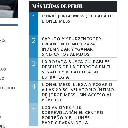
MÁS LEÍDAS DE PERFIL
1
MURIÓ JORGE MESSI, EL PAPÁ DE
LIONEL MESSI
2
CAPUTO Y STURZENEGGER
sta
CREAN UN FONDO PARA
INDEMNIZAR Y “GANAR”
SINDICATOS ALIADOS
3
LA ROSADA BUSCA CULPABLES
DESPUÉS DE LA DERROTA EN EL
ios
SENADO Y RECALCULA SU
ce
ESTRATEGIA
4
LIONEL MESSI LLEGA A ROSARIO
do como
A LAS 20.30: VELATORIO ÍNTIMO
DE JORGE MESSI, SIN ACCESO AL
PÚBLICO
5
LOS AVIONES F 16
SOBREVOLARÁN EL CENTRO
a
PORTEÑO Y EL LUNES
PARTICIPARÁN DE LA
bre
CELEBRACIÓN DE LA FUERZA