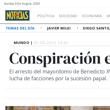
Sunday 9 De August, 2026
POLÍTICA
SOCIEDAD
ECONOMÍA
M
TEMAS DEL DÍA
JAVIER MILEI
DIEGO SANTI
MUNDO |
01-06-2012 14:43
Conspiración e
El arresto del mayordomo de Benedicto XV
lucha de facciones por la sucesión papal.