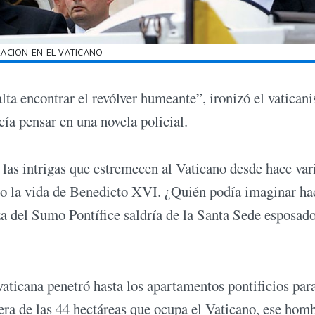
ACION-EN-EL-VATICANO
ta encontrar el revólver humeante”, ironizó el vaticani
ía pensar en una novela policial.
 las intrigas que estremecen al Vaticano desde hace var
ro la vida de Benedicto XVI. ¿Quién podía imaginar ha
a del Sumo Pontífice saldría de la Santa Sede esposa
vaticana penetró hasta los apartamentos pontificios par
era de las 44 hectáreas que ocupa el Vaticano, ese hom