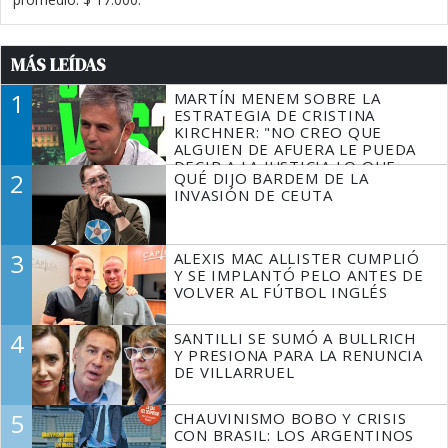
MÁS LEÍDAS
1
MARTÍN MENEM SOBRE LA
ESTRATEGIA DE CRISTINA
KIRCHNER: "NO CREO QUE
ALGUIEN DE AFUERA LE PUEDA
DECIR A LA JUSTICIA LO QUE
2
QUÉ DIJO BARDEM DE LA
TIENE QUE HACER"
INVASIÓN DE CEUTA
3
ALEXIS MAC ALLISTER CUMPLIÓ
Y SE IMPLANTÓ PELO ANTES DE
VOLVER AL FÚTBOL INGLÉS
4
SANTILLI SE SUMÓ A BULLRICH
Y PRESIONA PARA LA RENUNCIA
DE VILLARRUEL
5
CHAUVINISMO BOBO Y CRISIS
CON BRASIL: LOS ARGENTINOS