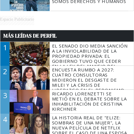
SOMOS DERECHOS Y HUMANOS
Espacio Publicitario
MÁS LEÍDAS DE PERFIL
1
EL SENADO DIO MEDIA SANCIÓN
A LA INVIOLABILIDAD DE LA
PROPIEDAD PRIVADA: EL
GOBIERNO TUVO QUE CEDER
EN LA LEY DEL MANEJO DEL
2
ENCUESTA RUMBO A 2027:
FUEGO
CUATRO CONSULTORAS
MIDIERON EL DESGASTE DE
MILEI Y LA CRISIS DE
LIDERAZGO EN EL PERONISMO
3
RICARDO LORENZETTI SE
METIÓ EN EL DEBATE SOBRE LA
INHABILITACIÓN DE CRISTINA
KIRCHNER
4
LA HISTORIA REAL DE "ELIZE:
SOMBRAS DE UNA MUJER", LA
NUEVA PELÍCULA DE NETFLIX
SOBRE EL CASO DE UNA ESPOSA