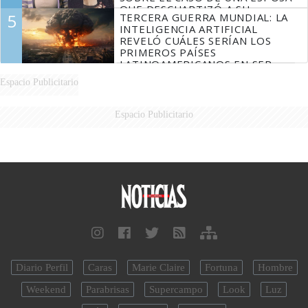
QUE DESCUARTIZÓ A SU
5
TERCERA GUERRA MUNDIAL: LA
MARIDO
INTELIGENCIA ARTIFICIAL
REVELÓ CUÁLES SERÍAN LOS
PRIMEROS PAÍSES
LATINOAMERICANOS EN SER
DERROTADOS
Espacio Publicitario
Espacio Publicitario
Diario Perfil
Caras
Marie Claire
Fortuna
Hombre
Weekend
Parabrisas
Supercampo
Look
Luz