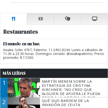
Restaurantes
El mundo en un bar.
Asiaka. Soler 4767, Palermo. 11.2492-8244. Lunes a sábados de
11.30 a 23.30 horas. Domingos cerrado. @asiakapalermo. Precio
promedio: $ 17.000.
MÁS LEÍDAS
1
MARTÍN MENEM SOBRE LA
ESTRATEGIA DE CRISTINA
KIRCHNER: "NO CREO QUE
ALGUIEN DE AFUERA LE PUEDA
DECIR A LA JUSTICIA LO QUE
2
QUÉ DIJO BARDEM DE LA
TIENE QUE HACER"
INVASIÓN DE CEUTA