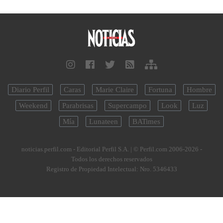
Diario Perfil
Caras
Marie Claire
Fortuna
Hombre
Weekend
Parabrisas
Supercampo
Look
Luz
Mía
Lunateen
BATimes
noticias.perfil.com - Editorial Perfil S.A.
| © Perfil.com 2006-2026 -
Todos los derechos reservados
Registro de Propiedad Intelectual: Nro. 5346433