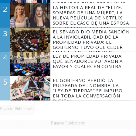
LIDERAZGO EN EL PERONISMO
2
LA HISTORIA REAL DE "ELIZE:
SOMBRAS DE UNA MUJER", LA
NUEVA PELÍCULA DE NETFLIX
SOBRE EL CASO DE UNA ESPOSA
QUE DESCUARTIZÓ A SU
3
EL SENADO DIO MEDIA SANCIÓN
MARIDO
A LA INVIOLABILIDAD DE LA
PROPIEDAD PRIVADA: EL
GOBIERNO TUVO QUE CEDER
EN LA LEY DEL MANEJO DEL
4
LEY DE PROPIEDAD PRIVADA:
FUEGO
QUÉ SENADORES VOTARON A
FAVOR Y CUÁLES EN CONTRA
5
EL GOBIERNO PERDIÓ LA
PULSEADA DEL NOMBRE: LA
"LEY DE TIERRAS" SE IMPUSO
EN TODA LA CONVERSACIÓN
DIGITAL
Espacio Publicitario
Espacio Publicitario