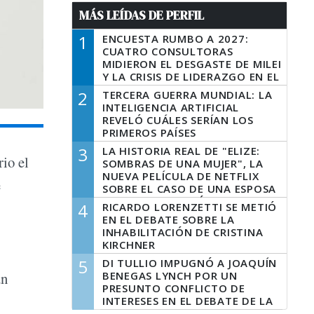
MÁS LEÍDAS DE PERFIL
1
ENCUESTA RUMBO A 2027:
CUATRO CONSULTORAS
MIDIERON EL DESGASTE DE MILEI
Y LA CRISIS DE LIDERAZGO EN EL
PERONISMO
2
TERCERA GUERRA MUNDIAL: LA
INTELIGENCIA ARTIFICIAL
REVELÓ CUÁLES SERÍAN LOS
PRIMEROS PAÍSES
LATINOAMERICANOS EN SER
3
LA HISTORIA REAL DE "ELIZE:
DERROTADOS
rio el
SOMBRAS DE UNA MUJER", LA
NUEVA PELÍCULA DE NETFLIX
e
SOBRE EL CASO DE UNA ESPOSA
QUE DESCUARTIZÓ A SU
4
RICARDO LORENZETTI SE METIÓ
MARIDO
EN EL DEBATE SOBRE LA
INHABILITACIÓN DE CRISTINA
KIRCHNER
5
DI TULLIO IMPUGNÓ A JOAQUÍN
BENEGAS LYNCH POR UN
un
PRESUNTO CONFLICTO DE
INTERESES EN EL DEBATE DE LA
LEY DE TIERRAS