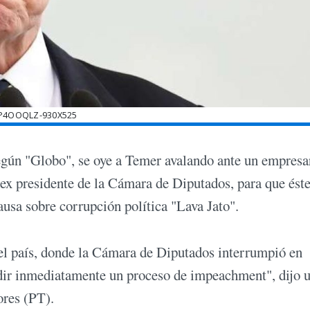
P4OOQLZ-930X525
 según "Globo", se oye a Temer avalando ante un empresa
 ex presidente de la Cámara de Diputados, para que ést
usa sobre corrupción política "Lava Jato".
l país, donde la Cámara de Diputados interrumpió en
pedir inmediatamente un proceso de impeachment", dijo 
ores (PT).