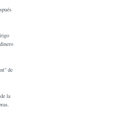
espués
drigo
dinero
nt" de
de la
bras.