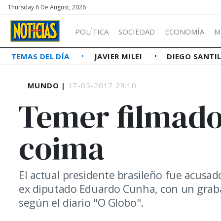
Thursday 6 De August, 2026
POLÍTICA
SOCIEDAD
ECONOMÍA
M
TEMAS DEL DÍA
JAVIER MILEI
DIEGO SANTI
MUNDO |
17-05-2017 23:10
Temer filmado
coima
El actual presidente brasileño fue acusa
ex diputado Eduardo Cunha, con un grabac
según el diario "O Globo".