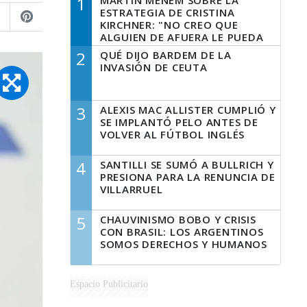
1
MARTÍN MENEM SOBRE LA
ESTRATEGIA DE CRISTINA
KIRCHNER: "NO CREO QUE
ALGUIEN DE AFUERA LE PUEDA
DECIR A LA JUSTICIA LO QUE
2
QUÉ DIJO BARDEM DE LA
TIENE QUE HACER"
INVASIÓN DE CEUTA
3
ALEXIS MAC ALLISTER CUMPLIÓ Y
SE IMPLANTÓ PELO ANTES DE
VOLVER AL FÚTBOL INGLÉS
4
SANTILLI SE SUMÓ A BULLRICH Y
PRESIONA PARA LA RENUNCIA DE
VILLARRUEL
5
CHAUVINISMO BOBO Y CRISIS
CON BRASIL: LOS ARGENTINOS
SOMOS DERECHOS Y HUMANOS
Espacio Publicitario