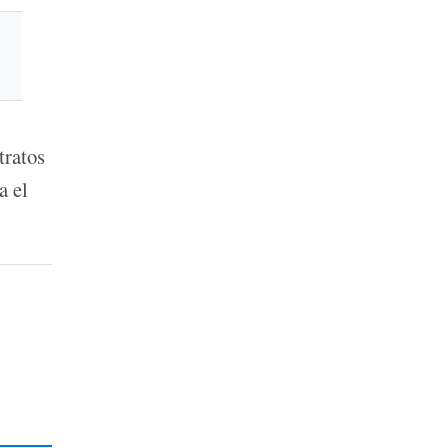
tratos
a el