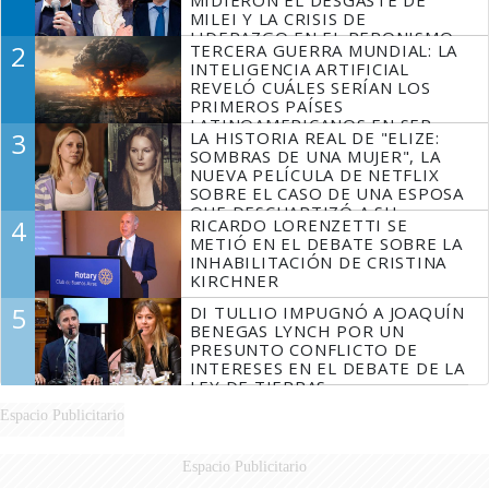
MILEI Y LA CRISIS DE
LIDERAZGO EN EL PERONISMO
2
TERCERA GUERRA MUNDIAL: LA
INTELIGENCIA ARTIFICIAL
REVELÓ CUÁLES SERÍAN LOS
PRIMEROS PAÍSES
LATINOAMERICANOS EN SER
3
LA HISTORIA REAL DE "ELIZE:
DERROTADOS
SOMBRAS DE UNA MUJER", LA
NUEVA PELÍCULA DE NETFLIX
SOBRE EL CASO DE UNA ESPOSA
QUE DESCUARTIZÓ A SU
4
RICARDO LORENZETTI SE
MARIDO
METIÓ EN EL DEBATE SOBRE LA
INHABILITACIÓN DE CRISTINA
KIRCHNER
5
DI TULLIO IMPUGNÓ A JOAQUÍN
BENEGAS LYNCH POR UN
PRESUNTO CONFLICTO DE
INTERESES EN EL DEBATE DE LA
LEY DE TIERRAS
Espacio Publicitario
Espacio Publicitario