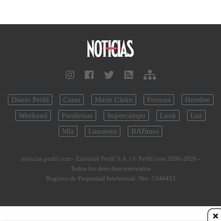
Diario Perfil
Caras
Marie Claire
Fortuna
Hombre
Weekend
Parabrisas
Supercampo
Look
Luz
Mía
Lunateen
BATimes
noticias.perfil.com - Editorial Perfil S.A.
| © Perfil.com 2006-2026 -
Todos los derechos reservados
Registro de Propiedad Intelectual: Nro. 5346433