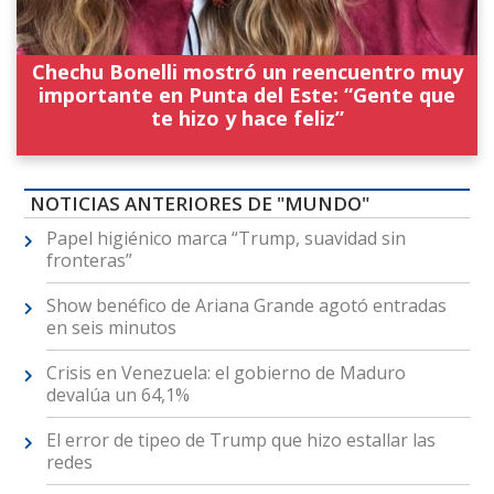
Chechu Bonelli mostró un reencuentro muy
importante en Punta del Este: “Gente que
te hizo y hace feliz”
NOTICIAS ANTERIORES DE "MUNDO"
Papel higiénico marca “Trump, suavidad sin
fronteras”
Show benéfico de Ariana Grande agotó entradas
en seis minutos
Crisis en Venezuela: el gobierno de Maduro
devalúa un 64,1%
El error de tipeo de Trump que hizo estallar las
redes