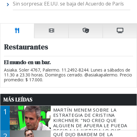
Sin sorpresa: EE.UU. se baja del Acuerdo de París
Restaurantes
El mundo en un bar.
Asiaka. Soler 4767, Palermo. 11.2492-8244. Lunes a sábados de
11.30 a 23.30 horas. Domingos cerrado. @asiakapalermo. Precio
promedio: $ 17.000.
MÁS LEÍDAS
1
MARTÍN MENEM SOBRE LA
ESTRATEGIA DE CRISTINA
KIRCHNER: "NO CREO QUE
ALGUIEN DE AFUERA LE PUEDA
DECIR A LA JUSTICIA LO QUE
2
QUÉ DIJO BARDEM DE LA
TIENE QUE HACER"