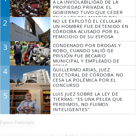
A LA INVIOLABILIDAD DE LA
PROPIEDAD PRIVADA: EL
GOBIERNO TUVO QUE CEDER
EN LA LEY DEL MANEJO DEL
2
NO LE EXPLOTÓ EL CELULAR:
FUEGO
UN HOMBRE FUE DETENIDO EN
CÓRDOBA ACUSADO POR EL
FEMICIDIO DE SU ESPOSA
3
CONDENADO POR DROGAS Y
ROBO, CUANDO SALIÓ DE
PRISIÓN FUE BECARIO
MUNICIPAL Y EMPLEADO DE
SENAF
4
GUILLERMO ARIAS, JUEZ
ELECTORAL DE CÓRDOBA: NO
CESA LA POLÉMICA POR EL
CONCURSO
5
LUIS JUEZ SOBRE LA LEY DE
TIERRAS: "ES UNA PELEA QUE
PERDIMOS, NO FUIMOS
INTELIGENTES"
Espacio Publicitario