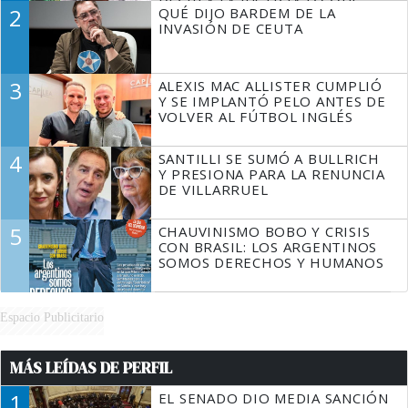
DECIR A LA JUSTICIA LO QUE
2
QUÉ DIJO BARDEM DE LA
TIENE QUE HACER"
INVASIÓN DE CEUTA
3
ALEXIS MAC ALLISTER CUMPLIÓ
Y SE IMPLANTÓ PELO ANTES DE
VOLVER AL FÚTBOL INGLÉS
4
SANTILLI SE SUMÓ A BULLRICH
Y PRESIONA PARA LA RENUNCIA
DE VILLARRUEL
5
CHAUVINISMO BOBO Y CRISIS
CON BRASIL: LOS ARGENTINOS
SOMOS DERECHOS Y HUMANOS
Espacio Publicitario
MÁS LEÍDAS DE PERFIL
1
EL SENADO DIO MEDIA SANCIÓN