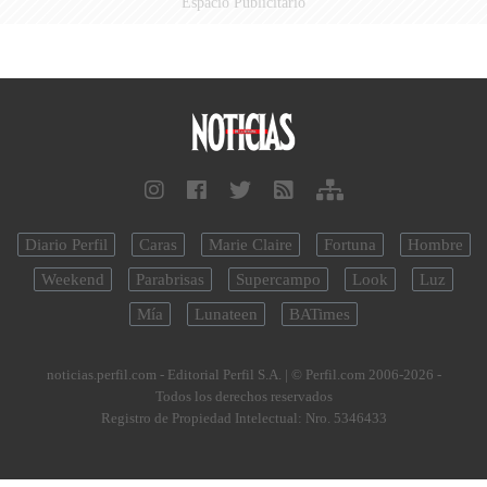
Espacio Publicitario
Diario Perfil
Caras
Marie Claire
Fortuna
Hombre
Weekend
Parabrisas
Supercampo
Look
Luz
Mía
Lunateen
BATimes
noticias.perfil.com - Editorial Perfil S.A.
| © Perfil.com 2006-2026 -
Todos los derechos reservados
Registro de Propiedad Intelectual: Nro. 5346433