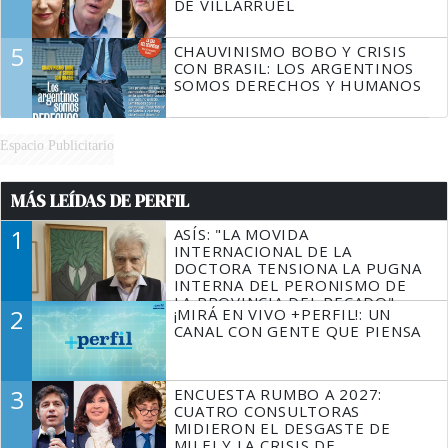
DE VILLARRUEL
5
CHAUVINISMO BOBO Y CRISIS
CON BRASIL: LOS ARGENTINOS
SOMOS DERECHOS Y HUMANOS
Espacio Publicitario
MÁS LEÍDAS DE PERFIL
1
ASÍS: "LA MOVIDA
INTERNACIONAL DE LA
DOCTORA TENSIONA LA PUGNA
INTERNA DEL PERONISMO DE
LA PROVINCIA DEL PECADO"
2
¡MIRÁ EN VIVO +PERFIL!: UN
CANAL CON GENTE QUE PIENSA
3
ENCUESTA RUMBO A 2027:
CUATRO CONSULTORAS
MIDIERON EL DESGASTE DE
MILEI Y LA CRISIS DE