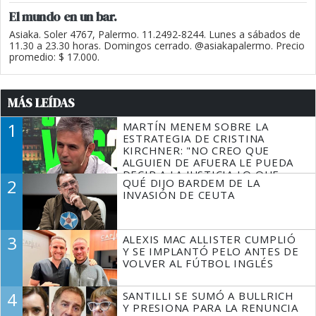
El mundo en un bar.
Asiaka. Soler 4767, Palermo. 11.2492-8244. Lunes a sábados de
11.30 a 23.30 horas. Domingos cerrado. @asiakapalermo. Precio
promedio: $ 17.000.
MÁS LEÍDAS
1
MARTÍN MENEM SOBRE LA
ESTRATEGIA DE CRISTINA
KIRCHNER: "NO CREO QUE
ALGUIEN DE AFUERA LE PUEDA
DECIR A LA JUSTICIA LO QUE
2
QUÉ DIJO BARDEM DE LA
TIENE QUE HACER"
INVASIÓN DE CEUTA
3
ALEXIS MAC ALLISTER CUMPLIÓ
Y SE IMPLANTÓ PELO ANTES DE
VOLVER AL FÚTBOL INGLÉS
4
SANTILLI SE SUMÓ A BULLRICH
Y PRESIONA PARA LA RENUNCIA