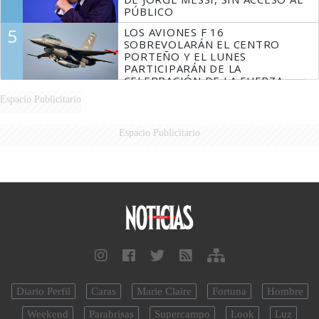
PÚBLICO
5
LOS AVIONES F 16
SOBREVOLARÁN EL CENTRO
PORTEÑO Y EL LUNES
PARTICIPARÁN DE LA
CELEBRACIÓN DE LA FUERZA
AÉREA
Espacio Publicitario
Espacio Publicitario
Diario Perfil
Caras
Marie Claire
Fortuna
Hombre
Weekend
Parabrisas
Supercampo
Look
Luz