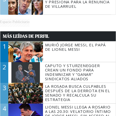
Y PRESIONA PARA LA RENUNCIA
DE VILLARRUEL
Espacio Publicitario
MÁS LEÍDAS DE PERFIL
1
MURIÓ JORGE MESSI, EL PAPÁ
DE LIONEL MESSI
2
CAPUTO Y STURZENEGGER
CREAN UN FONDO PARA
INDEMNIZAR Y “GANAR”
SINDICATOS ALIADOS
3
LA ROSADA BUSCA CULPABLES
DESPUÉS DE LA DERROTA EN EL
SENADO Y RECALCULA SU
ESTRATEGIA
4
LIONEL MESSI LLEGA A ROSARIO
A LAS 20.30: VELATORIO ÍNTIMO
DE JORGE MESSI, SIN ACCESO AL