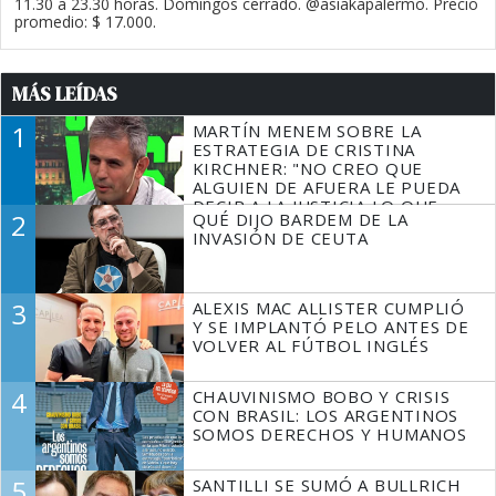
11.30 a 23.30 horas. Domingos cerrado. @asiakapalermo. Precio
promedio: $ 17.000.
MÁS LEÍDAS
1
MARTÍN MENEM SOBRE LA
ESTRATEGIA DE CRISTINA
KIRCHNER: "NO CREO QUE
ALGUIEN DE AFUERA LE PUEDA
DECIR A LA JUSTICIA LO QUE
2
QUÉ DIJO BARDEM DE LA
TIENE QUE HACER"
INVASIÓN DE CEUTA
3
ALEXIS MAC ALLISTER CUMPLIÓ
Y SE IMPLANTÓ PELO ANTES DE
VOLVER AL FÚTBOL INGLÉS
4
CHAUVINISMO BOBO Y CRISIS
CON BRASIL: LOS ARGENTINOS
SOMOS DERECHOS Y HUMANOS
5
SANTILLI SE SUMÓ A BULLRICH