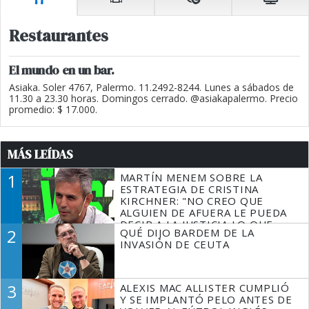
Restaurantes
El mundo en un bar.
Asiaka. Soler 4767, Palermo. 11.2492-8244. Lunes a sábados de
11.30 a 23.30 horas. Domingos cerrado. @asiakapalermo. Precio
promedio: $ 17.000.
MÁS LEÍDAS
1
MARTÍN MENEM SOBRE LA
ESTRATEGIA DE CRISTINA
KIRCHNER: "NO CREO QUE
ALGUIEN DE AFUERA LE PUEDA
DECIR A LA JUSTICIA LO QUE
2
QUÉ DIJO BARDEM DE LA
TIENE QUE HACER"
INVASIÓN DE CEUTA
3
ALEXIS MAC ALLISTER CUMPLIÓ
Y SE IMPLANTÓ PELO ANTES DE