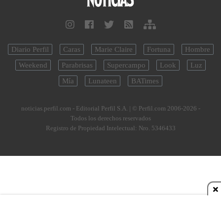
Diario Perfil
Caras
Marie Claire
Fortuna
Hombre
Weekend
Parabrisas
Supercampo
Look
Luz
Mía
Lunateen
BATimes
noticias.perfil.com - Editorial Perfil S.A.
| © Perfil.com 2006-2026 -
Todos los derechos reservados
Registro de Propiedad Intelectual: Nro. 5346433