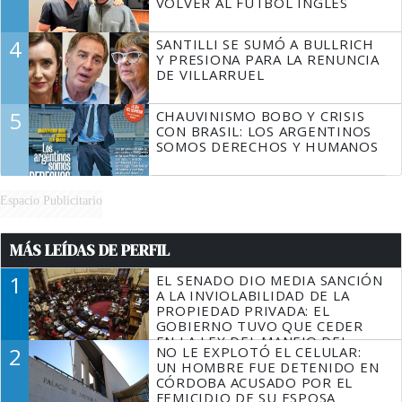
VOLVER AL FÚTBOL INGLÉS
4
SANTILLI SE SUMÓ A BULLRICH
Y PRESIONA PARA LA RENUNCIA
DE VILLARRUEL
5
CHAUVINISMO BOBO Y CRISIS
CON BRASIL: LOS ARGENTINOS
SOMOS DERECHOS Y HUMANOS
Espacio Publicitario
MÁS LEÍDAS DE PERFIL
1
EL SENADO DIO MEDIA SANCIÓN
A LA INVIOLABILIDAD DE LA
PROPIEDAD PRIVADA: EL
GOBIERNO TUVO QUE CEDER
EN LA LEY DEL MANEJO DEL
2
NO LE EXPLOTÓ EL CELULAR:
FUEGO
UN HOMBRE FUE DETENIDO EN
CÓRDOBA ACUSADO POR EL
FEMICIDIO DE SU ESPOSA