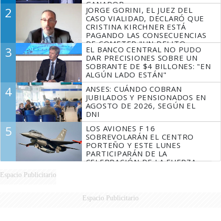
GANADOR
2
JORGE GORINI, EL JUEZ DEL
CASO VIALIDAD, DECLARÓ QUE
CRISTINA KIRCHNER ESTÁ
PAGANDO LAS CONSECUENCIAS
DE COMETER "UN DELITO
3
EL BANCO CENTRAL NO PUDO
COMPROBADO"
DAR PRECISIONES SOBRE UN
SOBRANTE DE $4 BILLONES: "EN
ALGÚN LADO ESTÁN"
4
ANSES: CUÁNDO COBRAN
JUBILADOS Y PENSIONADOS EN
AGOSTO DE 2026, SEGÚN EL
DNI
5
LOS AVIONES F 16
SOBREVOLARÁN EL CENTRO
PORTEÑO Y ESTE LUNES
PARTICIPARÁN DE LA
CELEBRACIÓN DE LA FUERZA
AÉREA
Espacio Publicitario
Espacio Publicitario