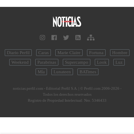
Diario Perfil
Caras
Marie Claire
Fortuna
Hombre
Weekend
Parabrisas
Supercampo
Look
Luz
Mía
Lunateen
BATimes
noticias.perfil.com - Editorial Perfil S.A.
| © Perfil.com 2006-2026 -
Todos los derechos reservados
Registro de Propiedad Intelectual: Nro. 5346433