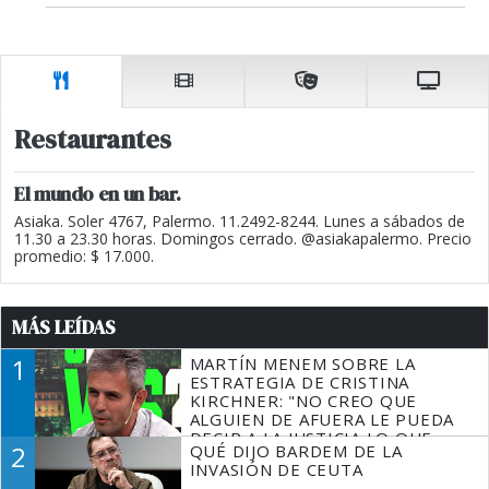
Restaurantes
El mundo en un bar.
Asiaka. Soler 4767, Palermo. 11.2492-8244. Lunes a sábados de
11.30 a 23.30 horas. Domingos cerrado. @asiakapalermo. Precio
promedio: $ 17.000.
MÁS LEÍDAS
1
MARTÍN MENEM SOBRE LA
ESTRATEGIA DE CRISTINA
KIRCHNER: "NO CREO QUE
ALGUIEN DE AFUERA LE PUEDA
DECIR A LA JUSTICIA LO QUE
2
QUÉ DIJO BARDEM DE LA
TIENE QUE HACER"
INVASIÓN DE CEUTA