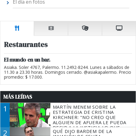
El día en fotos
Restaurantes
El mundo en un bar.
Asiaka. Soler 4767, Palermo. 11.2492-8244. Lunes a sábados de
11.30 a 23.30 horas. Domingos cerrado. @asiakapalermo. Precio
promedio: $ 17.000.
MÁS LEÍDAS
1
MARTÍN MENEM SOBRE LA
ESTRATEGIA DE CRISTINA
KIRCHNER: "NO CREO QUE
ALGUIEN DE AFUERA LE PUEDA
DECIR A LA JUSTICIA LO QUE
2
QUÉ DIJO BARDEM DE LA
TIENE QUE HACER"