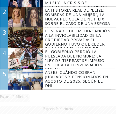
MILEI Y LA CRISIS DE
LIDERAZGO EN EL PERONISMO
2
LA HISTORIA REAL DE "ELIZE:
SOMBRAS DE UNA MUJER", LA
NUEVA PELÍCULA DE NETFLIX
SOBRE EL CASO DE UNA ESPOSA
QUE DESCUARTIZÓ A SU
3
EL SENADO DIO MEDIA SANCIÓN
MARIDO
A LA INVIOLABILIDAD DE LA
PROPIEDAD PRIVADA: EL
GOBIERNO TUVO QUE CEDER
EN LA LEY DEL MANEJO DEL
4
EL GOBIERNO PERDIÓ LA
FUEGO
PULSEADA DEL NOMBRE: LA
"LEY DE TIERRAS" SE IMPUSO
EN TODA LA CONVERSACIÓN
DIGITAL
5
ANSES: CUÁNDO COBRAN
JUBILADOS Y PENSIONADOS EN
AGOSTO DE 2026, SEGÚN EL
DNI
Espacio Publicitario
Espacio Publicitario