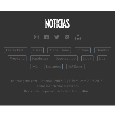
Diario Perfil
Caras
Marie Claire
Fortuna
Hombre
Weekend
Parabrisas
Supercampo
Look
Luz
Mía
Lunateen
BATimes
noticias.perfil.com - Editorial Perfil S.A.
| © Perfil.com 2006-2026 -
Todos los derechos reservados
Registro de Propiedad Intelectual: Nro. 5346433