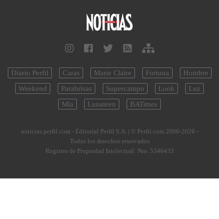
Diario Perfil
Caras
Marie Claire
Fortuna
Hombre
Weekend
Parabrisas
Supercampo
Look
Luz
Mía
Lunateen
BATimes
noticias.perfil.com - Editorial Perfil S.A.
| © Perfil.com 2006-2026 -
Todos los derechos reservados
Registro de Propiedad Intelectual: Nro. 5346433