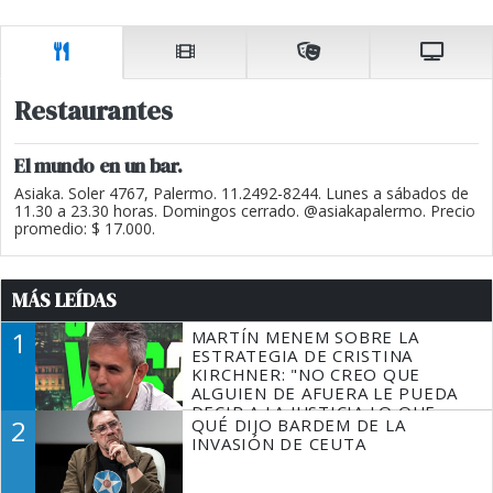
Restaurantes
El mundo en un bar.
Asiaka. Soler 4767, Palermo. 11.2492-8244. Lunes a sábados de
11.30 a 23.30 horas. Domingos cerrado. @asiakapalermo. Precio
promedio: $ 17.000.
MÁS LEÍDAS
1
MARTÍN MENEM SOBRE LA
ESTRATEGIA DE CRISTINA
KIRCHNER: "NO CREO QUE
ALGUIEN DE AFUERA LE PUEDA
DECIR A LA JUSTICIA LO QUE
2
QUÉ DIJO BARDEM DE LA
TIENE QUE HACER"
INVASIÓN DE CEUTA