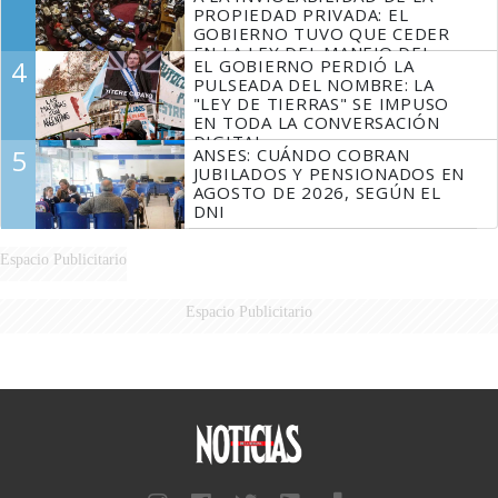
PROPIEDAD PRIVADA: EL
GOBIERNO TUVO QUE CEDER
EN LA LEY DEL MANEJO DEL
4
EL GOBIERNO PERDIÓ LA
FUEGO
PULSEADA DEL NOMBRE: LA
"LEY DE TIERRAS" SE IMPUSO
EN TODA LA CONVERSACIÓN
DIGITAL
5
ANSES: CUÁNDO COBRAN
JUBILADOS Y PENSIONADOS EN
AGOSTO DE 2026, SEGÚN EL
DNI
Espacio Publicitario
Espacio Publicitario