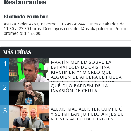
Restaurantes
El mundo en un bar.
Asiaka. Soler 4767, Palermo. 11.2492-8244. Lunes a sábados de
11.30 a 23.30 horas. Domingos cerrado. @asiakapalermo. Precio
promedio: $ 17.000.
MÁS LEÍDAS
1
MARTÍN MENEM SOBRE LA
ESTRATEGIA DE CRISTINA
KIRCHNER: "NO CREO QUE
ALGUIEN DE AFUERA LE PUEDA
DECIR A LA JUSTICIA LO QUE
2
QUÉ DIJO BARDEM DE LA
TIENE QUE HACER"
INVASIÓN DE CEUTA
3
ALEXIS MAC ALLISTER CUMPLIÓ
Y SE IMPLANTÓ PELO ANTES DE
VOLVER AL FÚTBOL INGLÉS