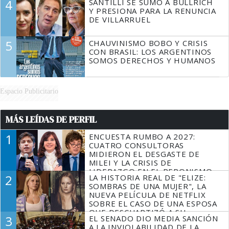
4
SANTILLI SE SUMÓ A BULLRICH
Y PRESIONA PARA LA RENUNCIA
DE VILLARRUEL
5
CHAUVINISMO BOBO Y CRISIS
CON BRASIL: LOS ARGENTINOS
SOMOS DERECHOS Y HUMANOS
Espacio Publicitario
MÁS LEÍDAS DE PERFIL
1
ENCUESTA RUMBO A 2027:
CUATRO CONSULTORAS
MIDIERON EL DESGASTE DE
MILEI Y LA CRISIS DE
LIDERAZGO EN EL PERONISMO
2
LA HISTORIA REAL DE "ELIZE:
SOMBRAS DE UNA MUJER", LA
NUEVA PELÍCULA DE NETFLIX
SOBRE EL CASO DE UNA ESPOSA
QUE DESCUARTIZÓ A SU
3
EL SENADO DIO MEDIA SANCIÓN
MARIDO
A LA INVIOLABILIDAD DE LA