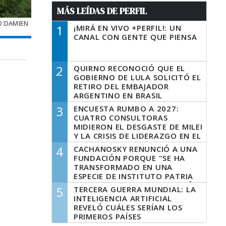
MÁS LEÍDAS DE PERFIL
O:DAMIEN
1
¡MIRÁ EN VIVO +PERFIL!: UN
CANAL CON GENTE QUE PIENSA
2
QUIRNO RECONOCIÓ QUE EL
GOBIERNO DE LULA SOLICITÓ EL
RETIRO DEL EMBAJADOR
ARGENTINO EN BRASIL
3
ENCUESTA RUMBO A 2027:
CUATRO CONSULTORAS
MIDIERON EL DESGASTE DE MILEI
Y LA CRISIS DE LIDERAZGO EN EL
PERONISMO
4
CACHANOSKY RENUNCIÓ A UNA
FUNDACIÓN PORQUE "SE HA
TRANSFORMADO EN UNA
ESPECIE DE INSTITUTO PATRIA
INCONDICIONAL DE LA GESTIÓN
5
TERCERA GUERRA MUNDIAL: LA
DE MILEI"
INTELIGENCIA ARTIFICIAL
REVELÓ CUÁLES SERÍAN LOS
PRIMEROS PAÍSES
LATINOAMERICANOS EN SER