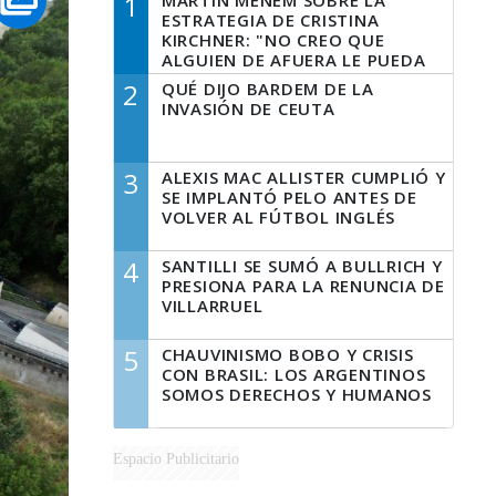
1
MARTÍN MENEM SOBRE LA
ESTRATEGIA DE CRISTINA
KIRCHNER: "NO CREO QUE
ALGUIEN DE AFUERA LE PUEDA
DECIR A LA JUSTICIA LO QUE
2
QUÉ DIJO BARDEM DE LA
TIENE QUE HACER"
INVASIÓN DE CEUTA
3
ALEXIS MAC ALLISTER CUMPLIÓ Y
SE IMPLANTÓ PELO ANTES DE
VOLVER AL FÚTBOL INGLÉS
4
SANTILLI SE SUMÓ A BULLRICH Y
PRESIONA PARA LA RENUNCIA DE
VILLARRUEL
5
CHAUVINISMO BOBO Y CRISIS
CON BRASIL: LOS ARGENTINOS
SOMOS DERECHOS Y HUMANOS
Espacio Publicitario