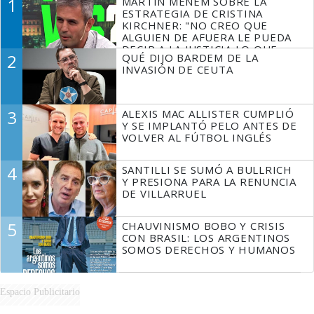
1
MARTÍN MENEM SOBRE LA
ESTRATEGIA DE CRISTINA
KIRCHNER: "NO CREO QUE
ALGUIEN DE AFUERA LE PUEDA
DECIR A LA JUSTICIA LO QUE
2
QUÉ DIJO BARDEM DE LA
TIENE QUE HACER"
INVASIÓN DE CEUTA
3
ALEXIS MAC ALLISTER CUMPLIÓ
Y SE IMPLANTÓ PELO ANTES DE
VOLVER AL FÚTBOL INGLÉS
4
SANTILLI SE SUMÓ A BULLRICH
Y PRESIONA PARA LA RENUNCIA
DE VILLARRUEL
5
CHAUVINISMO BOBO Y CRISIS
CON BRASIL: LOS ARGENTINOS
SOMOS DERECHOS Y HUMANOS
Espacio Publicitario