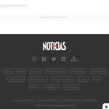
DE MILEI"
Espacio Publicitario
Espacio Publicitario
Diario Perfil
Caras
Marie Claire
Fortuna
Hombre
Weekend
Parabrisas
Supercampo
Look
Luz
Mía
Lunateen
BATimes
noticias.perfil.com - Editorial Perfil S.A.
| © Perfil.com 2006-2026 -
Todos los derechos reservados