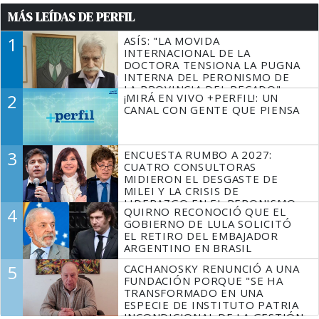
MÁS LEÍDAS DE PERFIL
1
ASÍS: "LA MOVIDA
INTERNACIONAL DE LA
DOCTORA TENSIONA LA PUGNA
INTERNA DEL PERONISMO DE
LA PROVINCIA DEL PECADO"
2
¡MIRÁ EN VIVO +PERFIL!: UN
CANAL CON GENTE QUE PIENSA
3
ENCUESTA RUMBO A 2027:
CUATRO CONSULTORAS
MIDIERON EL DESGASTE DE
MILEI Y LA CRISIS DE
LIDERAZGO EN EL PERONISMO
4
QUIRNO RECONOCIÓ QUE EL
GOBIERNO DE LULA SOLICITÓ
EL RETIRO DEL EMBAJADOR
ARGENTINO EN BRASIL
5
CACHANOSKY RENUNCIÓ A UNA
FUNDACIÓN PORQUE "SE HA
TRANSFORMADO EN UNA
ESPECIE DE INSTITUTO PATRIA
INCONDICIONAL DE LA GESTIÓN