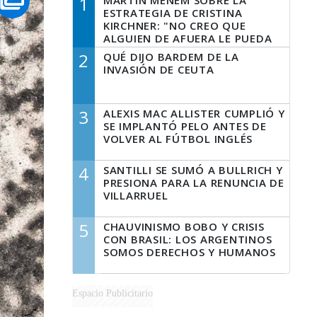
1
MARTÍN MENEM SOBRE LA
ESTRATEGIA DE CRISTINA
KIRCHNER: "NO CREO QUE
ALGUIEN DE AFUERA LE PUEDA
DECIR A LA JUSTICIA LO QUE
2
QUÉ DIJO BARDEM DE LA
TIENE QUE HACER"
INVASIÓN DE CEUTA
3
ALEXIS MAC ALLISTER CUMPLIÓ Y
SE IMPLANTÓ PELO ANTES DE
VOLVER AL FÚTBOL INGLÉS
4
SANTILLI SE SUMÓ A BULLRICH Y
PRESIONA PARA LA RENUNCIA DE
VILLARRUEL
5
CHAUVINISMO BOBO Y CRISIS
CON BRASIL: LOS ARGENTINOS
SOMOS DERECHOS Y HUMANOS
Espacio Publicitario