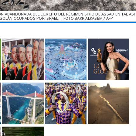
N ABANDONADA DEL EJÉRCITO DEL RÉGIMEN SIRIO DE ASSAD EN TAL AS
GOLÁN OCUPADOS POR ISRAEL. | FOTO:BAKR ALKASEM / AFP