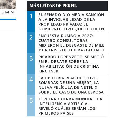
MÁS LEÍDAS DE PERFIL
H SHAHM,
1
EL SENADO DIO MEDIA SANCIÓN
A LA INVIOLABILIDAD DE LA
PROPIEDAD PRIVADA: EL
GOBIERNO TUVO QUE CEDER EN
LA LEY DEL MANEJO DEL FUEGO
2
ENCUESTA RUMBO A 2027:
CUATRO CONSULTORAS
MIDIERON EL DESGASTE DE MILEI
Y LA CRISIS DE LIDERAZGO EN EL
PERONISMO
3
RICARDO LORENZETTI SE METIÓ
EN EL DEBATE SOBRE LA
INHABILITACIÓN DE CRISTINA
KIRCHNER
4
LA HISTORIA REAL DE "ELIZE:
SOMBRAS DE UNA MUJER", LA
NUEVA PELÍCULA DE NETFLIX
SOBRE EL CASO DE UNA ESPOSA
QUE DESCUARTIZÓ A SU
5
TERCERA GUERRA MUNDIAL: LA
MARIDO
INTELIGENCIA ARTIFICIAL
REVELÓ CUÁLES SERÍAN LOS
PRIMEROS PAÍSES
LATINOAMERICANOS EN SER