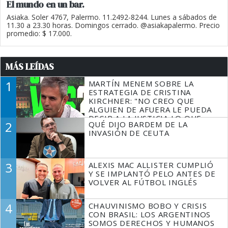
El mundo en un bar.
Asiaka. Soler 4767, Palermo. 11.2492-8244. Lunes a sábados de
11.30 a 23.30 horas. Domingos cerrado. @asiakapalermo. Precio
promedio: $ 17.000.
MÁS LEÍDAS
1
MARTÍN MENEM SOBRE LA
ESTRATEGIA DE CRISTINA
KIRCHNER: "NO CREO QUE
ALGUIEN DE AFUERA LE PUEDA
DECIR A LA JUSTICIA LO QUE
2
QUÉ DIJO BARDEM DE LA
TIENE QUE HACER"
INVASIÓN DE CEUTA
3
ALEXIS MAC ALLISTER CUMPLIÓ
Y SE IMPLANTÓ PELO ANTES DE
VOLVER AL FÚTBOL INGLÉS
4
CHAUVINISMO BOBO Y CRISIS
CON BRASIL: LOS ARGENTINOS
SOMOS DERECHOS Y HUMANOS