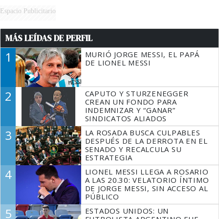
Espacio Publicitario
MÁS LEÍDAS DE PERFIL
1
MURIÓ JORGE MESSI, EL PAPÁ
DE LIONEL MESSI
2
CAPUTO Y STURZENEGGER
CREAN UN FONDO PARA
INDEMNIZAR Y “GANAR”
SINDICATOS ALIADOS
3
LA ROSADA BUSCA CULPABLES
DESPUÉS DE LA DERROTA EN EL
SENADO Y RECALCULA SU
ESTRATEGIA
4
LIONEL MESSI LLEGA A ROSARIO
A LAS 20.30: VELATORIO ÍNTIMO
DE JORGE MESSI, SIN ACCESO AL
PÚBLICO
5
ESTADOS UNIDOS: UN
FUTBOLISTA ARGENTINO FUE