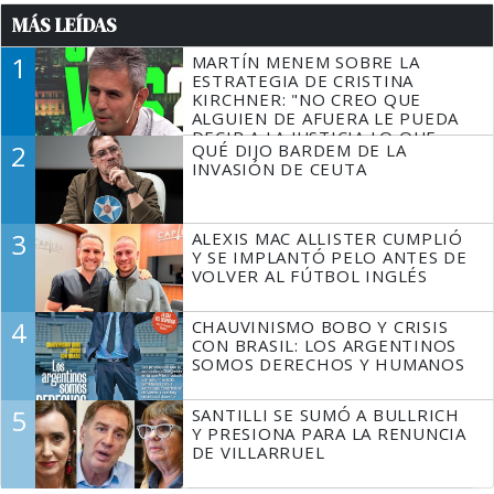
MÁS LEÍDAS
1
MARTÍN MENEM SOBRE LA
ESTRATEGIA DE CRISTINA
KIRCHNER: "NO CREO QUE
ALGUIEN DE AFUERA LE PUEDA
DECIR A LA JUSTICIA LO QUE
2
QUÉ DIJO BARDEM DE LA
TIENE QUE HACER"
INVASIÓN DE CEUTA
3
ALEXIS MAC ALLISTER CUMPLIÓ
Y SE IMPLANTÓ PELO ANTES DE
VOLVER AL FÚTBOL INGLÉS
4
CHAUVINISMO BOBO Y CRISIS
CON BRASIL: LOS ARGENTINOS
SOMOS DERECHOS Y HUMANOS
5
SANTILLI SE SUMÓ A BULLRICH
Y PRESIONA PARA LA RENUNCIA
DE VILLARRUEL