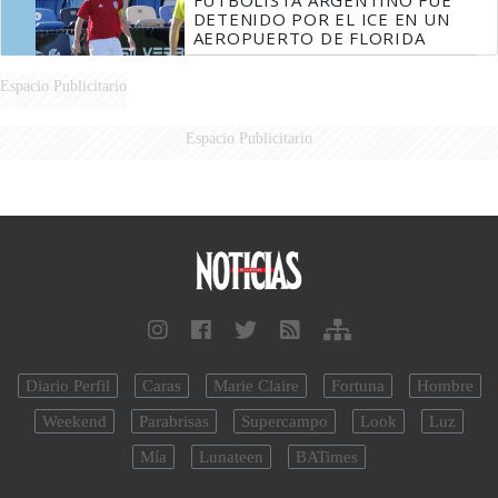
DETENIDO POR EL ICE EN UN
AEROPUERTO DE FLORIDA
Espacio Publicitario
Espacio Publicitario
Diario Perfil
Caras
Marie Claire
Fortuna
Hombre
Weekend
Parabrisas
Supercampo
Look
Luz
Mía
Lunateen
BATimes