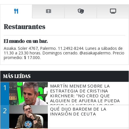
Restaurantes
El mundo en un bar.
Asiaka. Soler 4767, Palermo. 11.2492-8244. Lunes a sábados de
11.30 a 23.30 horas. Domingos cerrado. @asiakapalermo. Precio
promedio: $ 17.000.
MÁS LEÍDAS
1
MARTÍN MENEM SOBRE LA
ESTRATEGIA DE CRISTINA
KIRCHNER: "NO CREO QUE
ALGUIEN DE AFUERA LE PUEDA
DECIR A LA JUSTICIA LO QUE
2
QUÉ DIJO BARDEM DE LA
TIENE QUE HACER"
INVASIÓN DE CEUTA