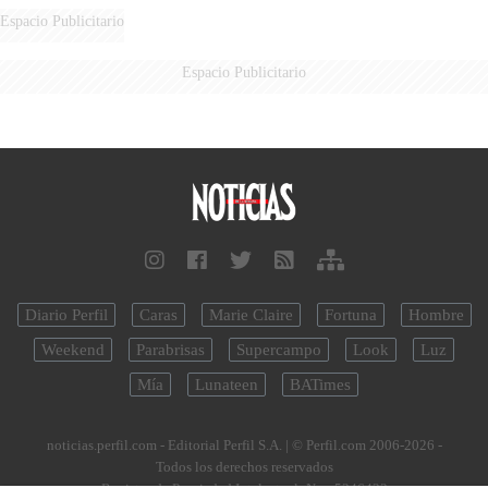
Espacio Publicitario
Espacio Publicitario
Diario Perfil
Caras
Marie Claire
Fortuna
Hombre
Weekend
Parabrisas
Supercampo
Look
Luz
Mía
Lunateen
BATimes
noticias.perfil.com - Editorial Perfil S.A.
| © Perfil.com 2006-2026 -
Todos los derechos reservados