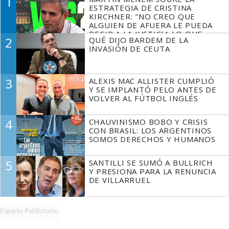
1
ESTRATEGIA DE CRISTINA
KIRCHNER: "NO CREO QUE
ALGUIEN DE AFUERA LE PUEDA
DECIR A LA JUSTICIA LO QUE
2
QUÉ DIJO BARDEM DE LA
TIENE QUE HACER"
INVASIÓN DE CEUTA
3
ALEXIS MAC ALLISTER CUMPLIÓ
Y SE IMPLANTÓ PELO ANTES DE
VOLVER AL FÚTBOL INGLÉS
4
CHAUVINISMO BOBO Y CRISIS
CON BRASIL: LOS ARGENTINOS
SOMOS DERECHOS Y HUMANOS
5
SANTILLI SE SUMÓ A BULLRICH
Y PRESIONA PARA LA RENUNCIA
DE VILLARRUEL
Espacio Publicitario