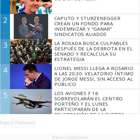
2
CAPUTO Y STURZENEGGER
CREAN UN FONDO PARA
INDEMNIZAR Y “GANAR”
SINDICATOS ALIADOS
3
LA ROSADA BUSCA CULPABLES
DESPUÉS DE LA DERROTA EN EL
SENADO Y RECALCULA SU
ESTRATEGIA
4
LIONEL MESSI LLEGA A ROSARIO
A LAS 20.30: VELATORIO ÍNTIMO
DE JORGE MESSI, SIN ACCESO AL
PÚBLICO
5
LOS AVIONES F 16
SOBREVOLARÁN EL CENTRO
PORTEÑO Y EL LUNES
PARTICIPARÁN DE LA
CELEBRACIÓN DE LA FUERZA
AÉREA
Espacio Publicitario
Espacio Publicitario