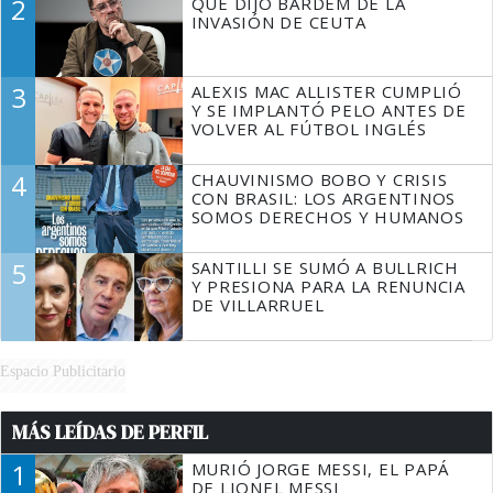
2
QUÉ DIJO BARDEM DE LA
TIENE QUE HACER"
INVASIÓN DE CEUTA
3
ALEXIS MAC ALLISTER CUMPLIÓ
Y SE IMPLANTÓ PELO ANTES DE
VOLVER AL FÚTBOL INGLÉS
4
CHAUVINISMO BOBO Y CRISIS
CON BRASIL: LOS ARGENTINOS
SOMOS DERECHOS Y HUMANOS
5
SANTILLI SE SUMÓ A BULLRICH
Y PRESIONA PARA LA RENUNCIA
DE VILLARRUEL
Espacio Publicitario
MÁS LEÍDAS DE PERFIL
1
MURIÓ JORGE MESSI, EL PAPÁ
DE LIONEL MESSI