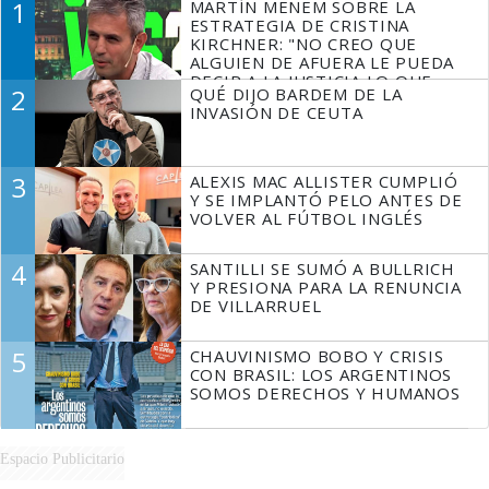
1
MARTÍN MENEM SOBRE LA
ESTRATEGIA DE CRISTINA
KIRCHNER: "NO CREO QUE
ALGUIEN DE AFUERA LE PUEDA
DECIR A LA JUSTICIA LO QUE
2
QUÉ DIJO BARDEM DE LA
TIENE QUE HACER"
INVASIÓN DE CEUTA
3
ALEXIS MAC ALLISTER CUMPLIÓ
Y SE IMPLANTÓ PELO ANTES DE
VOLVER AL FÚTBOL INGLÉS
4
SANTILLI SE SUMÓ A BULLRICH
Y PRESIONA PARA LA RENUNCIA
DE VILLARRUEL
5
CHAUVINISMO BOBO Y CRISIS
CON BRASIL: LOS ARGENTINOS
SOMOS DERECHOS Y HUMANOS
Espacio Publicitario