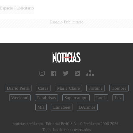
Espacio Publicitario
Espacio Publicitario
Diario Perfil
Caras
Marie Claire
Fortuna
Hombre
Weekend
Parabrisas
Supercampo
Look
Luz
Mía
Lunateen
BATimes
noticias.perfil.com - Editorial Perfil S.A.
| © Perfil.com 2006-2026 -
Todos los derechos reservados