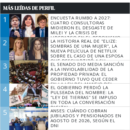
MÁS LEÍDAS DE PERFIL
1
ENCUESTA RUMBO A 2027:
CUATRO CONSULTORAS
MIDIERON EL DESGASTE DE
MILEI Y LA CRISIS DE
LIDERAZGO EN EL PERONISMO
2
LA HISTORIA REAL DE "ELIZE:
SOMBRAS DE UNA MUJER", LA
NUEVA PELÍCULA DE NETFLIX
SOBRE EL CASO DE UNA ESPOSA
QUE DESCUARTIZÓ A SU
3
EL SENADO DIO MEDIA SANCIÓN
MARIDO
A LA INVIOLABILIDAD DE LA
PROPIEDAD PRIVADA: EL
GOBIERNO TUVO QUE CEDER
EN LA LEY DEL MANEJO DEL
4
EL GOBIERNO PERDIÓ LA
FUEGO
PULSEADA DEL NOMBRE: LA
"LEY DE TIERRAS" SE IMPUSO
EN TODA LA CONVERSACIÓN
DIGITAL
5
ANSES: CUÁNDO COBRAN
JUBILADOS Y PENSIONADOS EN
AGOSTO DE 2026, SEGÚN EL
DNI