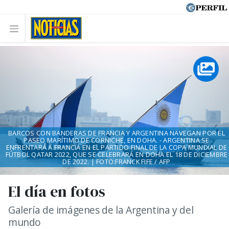
BARCOS CON BANDERAS DE FRANCIA Y ARGENTINA NAVEGAN POR EL
PASEO MARÍTIMO DE CORNICHE, EN DOHA. - ARGENTINA SE
ENFRENTARÁ A FRANCIA EN EL PARTIDO FINAL DE LA COPA MUNDIAL DE
FÚTBOL QATAR 2022, QUE SE CELEBRARÁ EN DOHA EL 18 DE DICIEMBRE
DE 2022. | FOTO:FRANCK FIFE / AFP
El día en fotos
Galería de imágenes de la Argentina y del
mundo