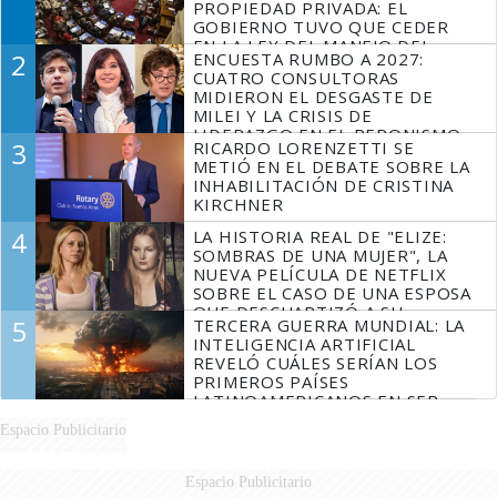
PROPIEDAD PRIVADA: EL
GOBIERNO TUVO QUE CEDER
EN LA LEY DEL MANEJO DEL
2
ENCUESTA RUMBO A 2027:
FUEGO
CUATRO CONSULTORAS
MIDIERON EL DESGASTE DE
MILEI Y LA CRISIS DE
LIDERAZGO EN EL PERONISMO
3
RICARDO LORENZETTI SE
METIÓ EN EL DEBATE SOBRE LA
INHABILITACIÓN DE CRISTINA
KIRCHNER
4
LA HISTORIA REAL DE "ELIZE:
SOMBRAS DE UNA MUJER", LA
NUEVA PELÍCULA DE NETFLIX
SOBRE EL CASO DE UNA ESPOSA
QUE DESCUARTIZÓ A SU
5
TERCERA GUERRA MUNDIAL: LA
MARIDO
INTELIGENCIA ARTIFICIAL
REVELÓ CUÁLES SERÍAN LOS
PRIMEROS PAÍSES
LATINOAMERICANOS EN SER
DERROTADOS
Espacio Publicitario
Espacio Publicitario