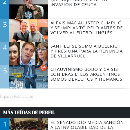
2
TIENE QUE HACER"
INVASIÓN DE CEUTA
3
ALEXIS MAC ALLISTER CUMPLIÓ
Y SE IMPLANTÓ PELO ANTES DE
VOLVER AL FÚTBOL INGLÉS
4
SANTILLI SE SUMÓ A BULLRICH
Y PRESIONA PARA LA RENUNCIA
DE VILLARRUEL
5
CHAUVINISMO BOBO Y CRISIS
CON BRASIL: LOS ARGENTINOS
SOMOS DERECHOS Y HUMANOS
Espacio Publicitario
MÁS LEÍDAS DE PERFIL
1
EL SENADO DIO MEDIA SANCIÓN
A LA INVIOLABILIDAD DE LA