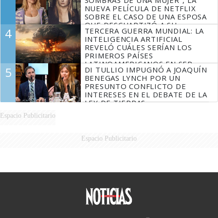
NUEVA PELÍCULA DE NETFLIX
SOBRE EL CASO DE UNA ESPOSA
QUE DESCUARTIZÓ A SU
4
TERCERA GUERRA MUNDIAL: LA
MARIDO
INTELIGENCIA ARTIFICIAL
REVELÓ CUÁLES SERÍAN LOS
PRIMEROS PAÍSES
LATINOAMERICANOS EN SER
5
DI TULLIO IMPUGNÓ A JOAQUÍN
DERROTADOS
BENEGAS LYNCH POR UN
PRESUNTO CONFLICTO DE
INTERESES EN EL DEBATE DE LA
LEY DE TIERRAS
Espacio Publicitario
Espacio Publicitario