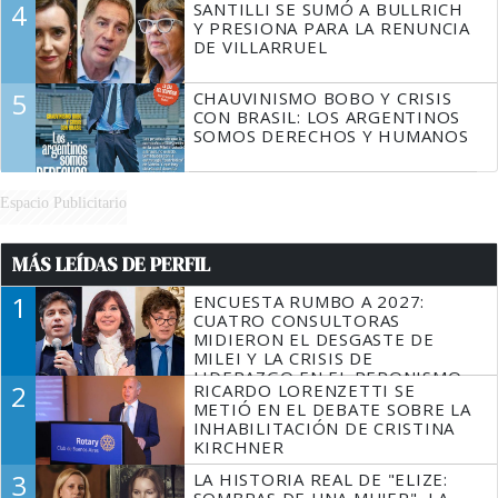
4
SANTILLI SE SUMÓ A BULLRICH
Y PRESIONA PARA LA RENUNCIA
DE VILLARRUEL
5
CHAUVINISMO BOBO Y CRISIS
CON BRASIL: LOS ARGENTINOS
SOMOS DERECHOS Y HUMANOS
Espacio Publicitario
MÁS LEÍDAS DE PERFIL
1
ENCUESTA RUMBO A 2027:
CUATRO CONSULTORAS
MIDIERON EL DESGASTE DE
MILEI Y LA CRISIS DE
LIDERAZGO EN EL PERONISMO
2
RICARDO LORENZETTI SE
METIÓ EN EL DEBATE SOBRE LA
INHABILITACIÓN DE CRISTINA
KIRCHNER
3
LA HISTORIA REAL DE "ELIZE:
SOMBRAS DE UNA MUJER", LA