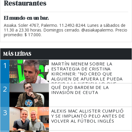
Restaurantes
El mundo en un bar.
Asiaka. Soler 4767, Palermo. 11.2492-8244. Lunes a sábados de
11.30 a 23.30 horas. Domingos cerrado. @asiakapalermo. Precio
promedio: $ 17.000.
MÁS LEÍDAS
1
MARTÍN MENEM SOBRE LA
ESTRATEGIA DE CRISTINA
KIRCHNER: "NO CREO QUE
ALGUIEN DE AFUERA LE PUEDA
DECIR A LA JUSTICIA LO QUE
2
QUÉ DIJO BARDEM DE LA
TIENE QUE HACER"
INVASIÓN DE CEUTA
3
ALEXIS MAC ALLISTER CUMPLIÓ
Y SE IMPLANTÓ PELO ANTES DE
VOLVER AL FÚTBOL INGLÉS