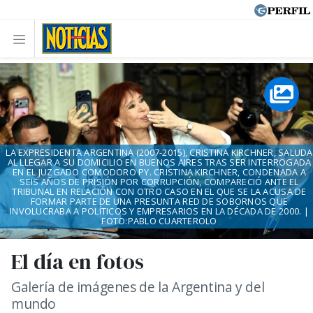
LA EXPRESIDENTA ARGENTINA (2007-2015), CRISTINA KIRCHNER, SALUDA
AL LLEGAR A SU DOMICILIO EN BUENOS AIRES TRAS SER INTERROGADA
EN EL JUZGADO COMODORO PY. CRISTINA KIRCHNER, CONDENADA A
SEIS AÑOS DE PRISIÓN POR CORRUPCIÓN, COMPARECIÓ ANTE EL
TRIBUNAL EN RELACIÓN CON OTRO CASO EN EL QUE SE LA ACUSA DE
FORMAR PARTE DE UNA PRESUNTA RED DE SOBORNOS QUE
INVOLUCRABA A POLÍTICOS Y EMPRESARIOS EN LA DÉCADA DE 2000. |
FOTO:PABLO CUARTEROLO
El día en fotos
Galería de imágenes de la Argentina y del
mundo