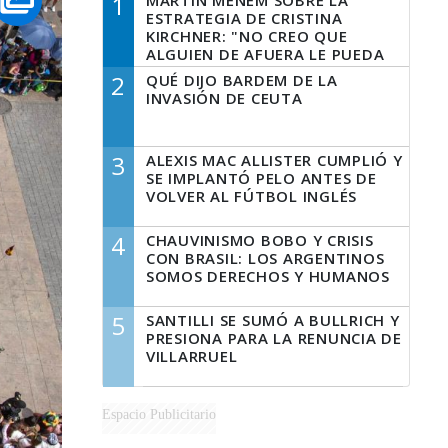
1
MARTÍN MENEM SOBRE LA
ESTRATEGIA DE CRISTINA
KIRCHNER: "NO CREO QUE
ALGUIEN DE AFUERA LE PUEDA
DECIR A LA JUSTICIA LO QUE
2
QUÉ DIJO BARDEM DE LA
TIENE QUE HACER"
INVASIÓN DE CEUTA
3
ALEXIS MAC ALLISTER CUMPLIÓ Y
SE IMPLANTÓ PELO ANTES DE
VOLVER AL FÚTBOL INGLÉS
4
CHAUVINISMO BOBO Y CRISIS
CON BRASIL: LOS ARGENTINOS
SOMOS DERECHOS Y HUMANOS
5
SANTILLI SE SUMÓ A BULLRICH Y
PRESIONA PARA LA RENUNCIA DE
VILLARRUEL
Espacio Publicitario