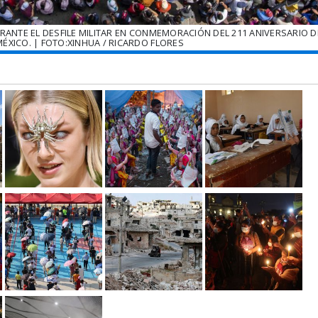
RANTE EL DESFILE MILITAR EN CONMEMORACIÓN DEL 211 ANIVERSARIO DE
MÉXICO. | FOTO:XINHUA / RICARDO FLORES