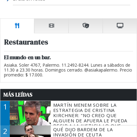
Restaurantes
El mundo en un bar.
Asiaka. Soler 4767, Palermo. 11.2492-8244. Lunes a sábados de
11.30 a 23.30 horas. Domingos cerrado. @asiakapalermo. Precio
promedio: $ 17.000.
MÁS LEÍDAS
1
MARTÍN MENEM SOBRE LA
ESTRATEGIA DE CRISTINA
KIRCHNER: "NO CREO QUE
ALGUIEN DE AFUERA LE PUEDA
DECIR A LA JUSTICIA LO QUE
2
QUÉ DIJO BARDEM DE LA
TIENE QUE HACER"
INVASIÓN DE CEUTA