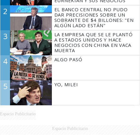
EURNEKIAN Y SUS NEGOCIOS
2
EL BANCO CENTRAL NO PUDO
DAR PRECISIONES SOBRE UN
SOBRANTE DE $4 BILLONES: "EN
ALGÚN LADO ESTÁN"
3
LA EMPRESA QUE SE LE PLANTÓ
A ESTADOS UNIDOS Y HACE
NEGOCIOS CON CHINA EN VACA
MUERTA
4
ALGO PASÓ
5
YO, MILEI
Espacio Publicitario
Espacio Publicitario